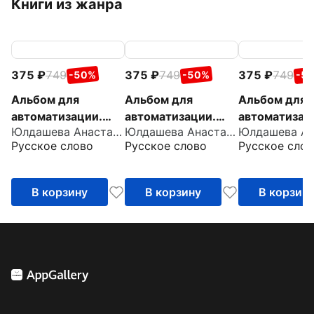
Книги из жанра
375
749
375
749
375
749
-50%
-50%
-5
Альбом для
Альбом для
Альбом для
автоматизации.
автоматизации.
автоматизац
Юлдашева Анастасия Павловна
Юлдашева Анастасия Павловна
Звук Ш
Звук С
Звук Р
Русское слово
Русское слово
Русское слов
В корзину
В корзину
В корзин