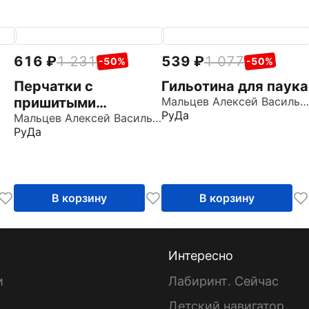
616
1 231
539
1 077
-50%
-50%
Перчатки с
Гильотина для паука
пришитыми
Мальцев Алексей Васильевич
РуДа
пальцами
Мальцев Алексей Васильевич
РуДа
В корзину
В корзину
Интересно
и
Лабиринт. Сейчас
Детский навигатор