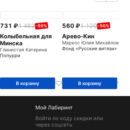
731
1 462
560
1 120
7
-50%
-50%
Колыбельная для
Арево-Кин
М
Минска
Маркос Юлия Михайловна
с
Фонд «Русские витязи»
Глинистая Катерина
Го
Попурри
Д
В корзину
В корзину
Мой Лабиринт
Войти по коду скидки или
через соцсеть