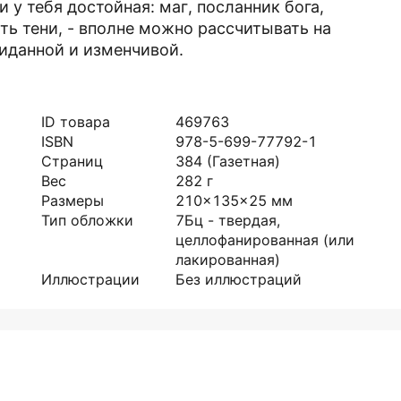
 у тебя достойная: маг, посланник бога,
ть тени, - вполне можно рассчитывать на
жиданной и изменчивой.
ID товара
469763
ISBN
978-5-699-77792-1
Страниц
384
(Газетная)
Вес
282
г
Размеры
210x135x25
мм
Тип обложки
7Бц - твердая,
целлофанированная (или
лакированная)
Иллюстрации
Без иллюстраций