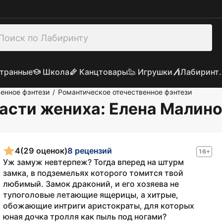
транные
Школа
Канцтовары
Игрушки
Лабиринт.
енное фэнтези
Романтическое отечественное фэнтези
/
пасти жениха
: Елена Малин
4
(29 оценок)
8 рецензий
16+
Уж замуж невтерпеж? Тогда вперед на штурм
замка, в подземельях которого томится твой
любимый. Замок драконий, и его хозяева не
тупоголовые летающие ящерицы, а хитрые,
обожающие интриги аристократы, для которых
юная дочка тролля как пыль под ногами?