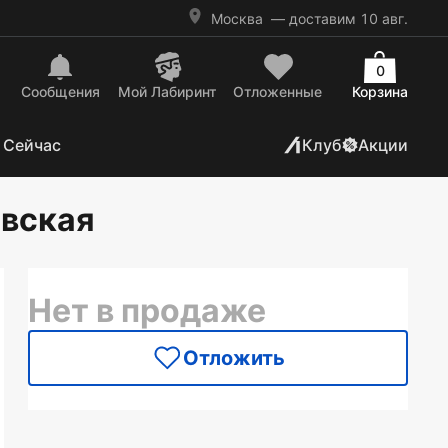
Москва
— доставим 10 авг.
0
Сообщения
Mой Лабиринт
Отложенные
Корзина
 Сейчас
Клуб
Акции
овская
Нет в продаже
Отложить