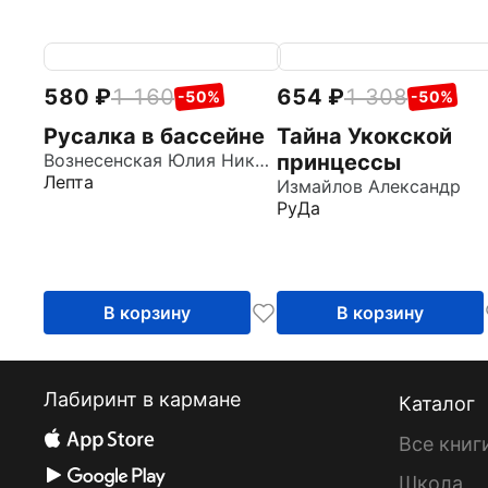
580
1 160
654
1 308
-50%
-50%
Русалка в бассейне
Тайна Укокской
Вознесенская Юлия Николаевна
принцессы
Лепта
Измайлов Александр
РуДа
В корзину
В корзину
Лабиринт в кармане
Каталог
Все книг
Школа