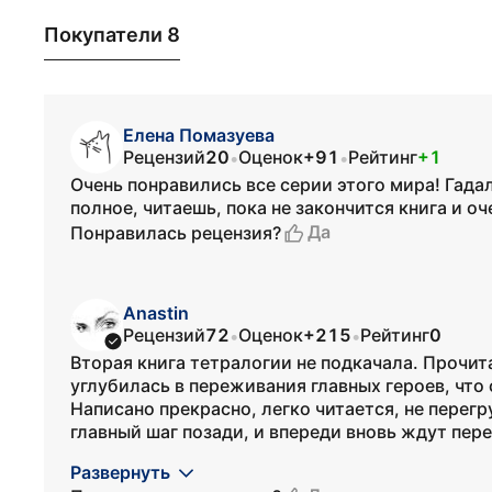
Покупатели 8
Елена Помазуева
Рецензий
20
Оценок
+91
Рейтинг
+1
•
•
Очень понравились все серии этого мира! Гада
полное, читаешь, пока не закончится книга и о
Да
Понравилась рецензия?
Anastin
Рецензий
72
Оценок
+215
Рейтинг
0
•
•
Вторая книга тетралогии не подкачала. Прочита
углубилась в переживания главных героев, что
Написано прекрасно, легко читается, не пере
главный шаг позади, и впереди вновь ждут пере
Развернуть