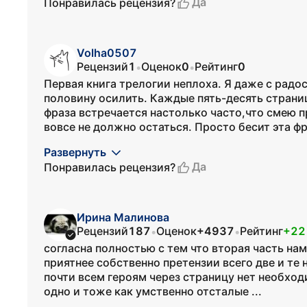
Да
Понравилась рецензия?
Volha0507
Рецензий
1
Оценок
0
Рейтинг
0
•
•
Первая книга трелогии неплоха. Я даже с радо
половину осилить. Каждые пять-десять страниц
фраза встречается настолько часто,что смею п
вовсе не должно остаться. Просто бесит эта фра
Развернуть
Да
Понравилась рецензия?
Ирина Малинова
Рецензий
187
Оценок
+4937
Рейтинг
+22
•
•
согласна полностью с тем что вторая часть на
приятнее собственно претензии всего две и те 
почти всем героям через страницу нет необхо
одно и тоже как умственно отсталые ...