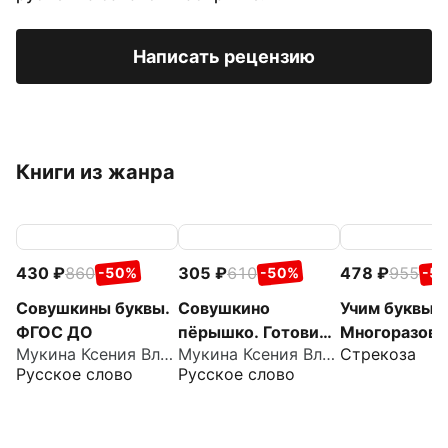
Написать рецензию
Книги из жанра
430
860
305
610
478
955
-50%
-50%
-5
Совушкины буквы.
Совушкино
Учим буквы.
ФГОС ДО
пёрышко. Готовим
Многоразов
Мукина Ксения Владимировна
Мукина Ксения Владимировна
Стрекоза
руку к письму.
рабочие тет
Русское слово
Русское слово
ФГОС ДО