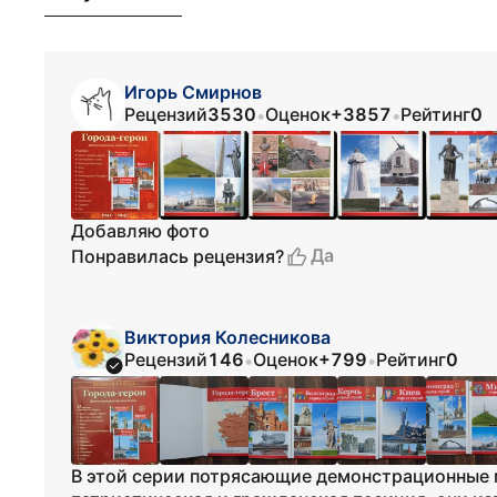
Игорь Смирнов
Рецензий
3530
Оценок
+3857
Рейтинг
0
•
•
Добавляю фото
Да
Понравилась рецензия?
Виктория Колесникова
Рецензий
146
Оценок
+799
Рейтинг
0
•
•
В этой серии потрясающие демонстрационные 