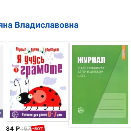
яна Владиславовна
84
167
-50%