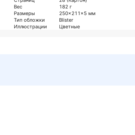
Страниц
28
(Картон)
Вес
182
г
Размеры
250x211x5
мм
Тип обложки
Blister
Иллюстрации
Цветные