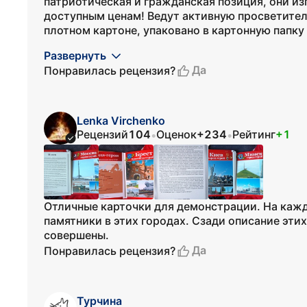
патриотическая и гражданская позиция, они из
доступным ценам! Ведут активную просветител
плотном картоне, упаковано в картонную папку 
Развернуть
Да
Понравилась рецензия?
Lenka Virchenko
Рецензий
104
Оценок
+234
Рейтинг
+1
•
•
Отличные карточки для демонстрации. На кажд
памятники в этих городах. Сзади описание эти
совершены.
Да
Понравилась рецензия?
Турчина