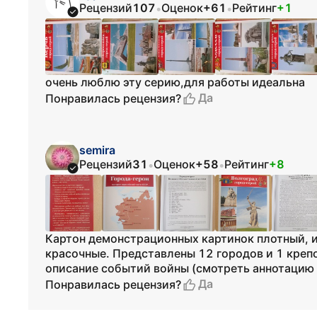
Рецензий
107
Оценок
+61
Рейтинг
+1
•
•
очень люблю эту серию,для работы идеальна
Да
Понравилась рецензия?
semira
Рецензий
31
Оценок
+58
Рейтинг
+8
•
•
Картон демонстрационных картинок плотный, и
красочные. Представлены 12 городов и 1 крепо
описание событий войны (смотреть аннотацию -
Да
Понравилась рецензия?