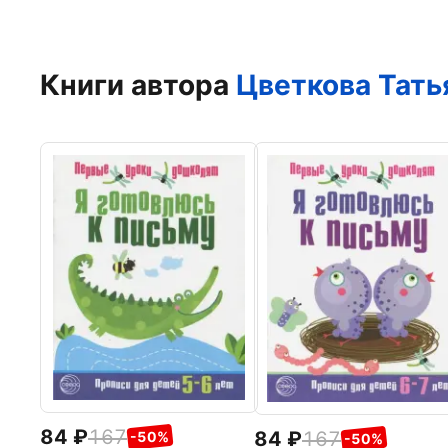
Книги автора
Цветкова Тать
84
167
84
167
-50%
-50%