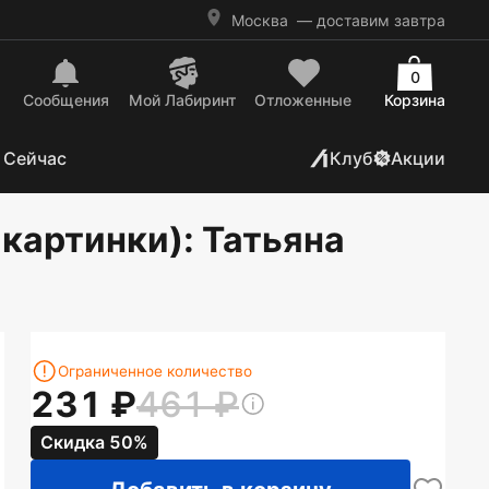
Москва
— доставим завтра
0
Сообщения
Mой Лабиринт
Отложенные
Корзина
 Сейчас
Клуб
Акции
 картинки)
: Татьяна
Ограниченное количество
231
461
Скидка 50%