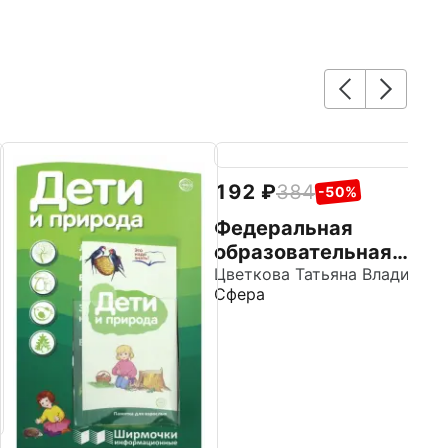
192
384
-50%
Федеральная
образовательная
программа
Цветкова Татьяна Владиславовна
Сфера
дошкольного
образования