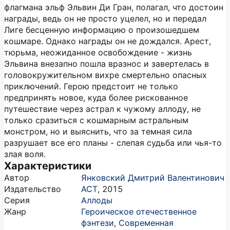
флагмана эльф Эльвин Ди Гран, полагал, что достоин
награды, ведь он не просто уцелел, но и передал
Лиге бесценную информацию о произошедшем
кошмаре. Однако награды он не дождался. Арест,
тюрьма, неожиданное освобождение - жизнь
Эльвина внезапно пошла вразнос и завертелась в
головокружительном вихре смертельно опасных
приключений. Герою предстоит не только
предпринять новое, куда более рискованное
путешествие через астрал к чужому аллоду, не
только сразиться с кошмарным астральным
монстром, но и выяснить, что за темная сила
разрушает все его планы - слепая судьба или чья-то
злая воля.
Характеристики
Автор
Янковский Дмитрий Валентинович
Издательство
АСТ
,
2015
Серия
Аллоды
Жанр
Героическое отечественное
фэнтези
,
Современная