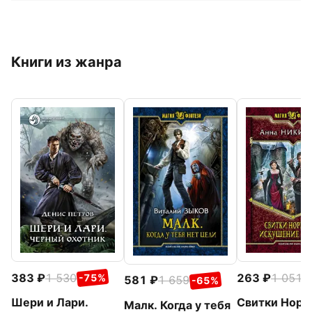
Книги из жанра
383
1 530
263
1 051
-75%
-
581
1 659
-65%
Шери и Лари.
Свитки Норгс
Малк. Когда у тебя