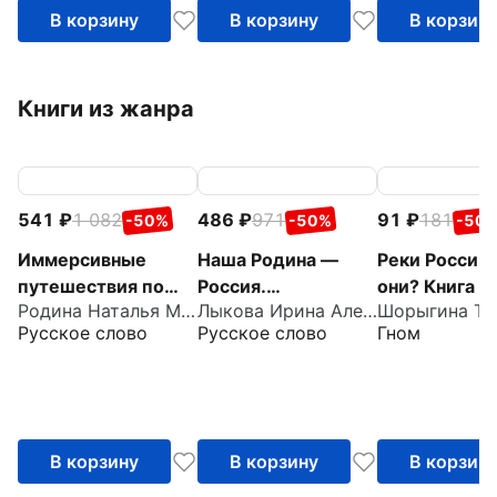
В корзину
В корзину
В корзин
Книги из жанра
541
1 082
486
971
91
181
-50%
-50%
-50
Иммерсивные
Наша Родина —
Реки России.
путешествия по
Россия.
они? Книга д
Родина Наталья Михайловна
Лыкова Ирина Александровна
родной стране с
Парциальная
воспитателе
Русское слово
Русское слово
Гном
детьми 4–5 лет.
образовательная
гувернеров и
Методическое
программа
родителей
пособие
патриотической
направленности
В корзину
В корзину
В корзин