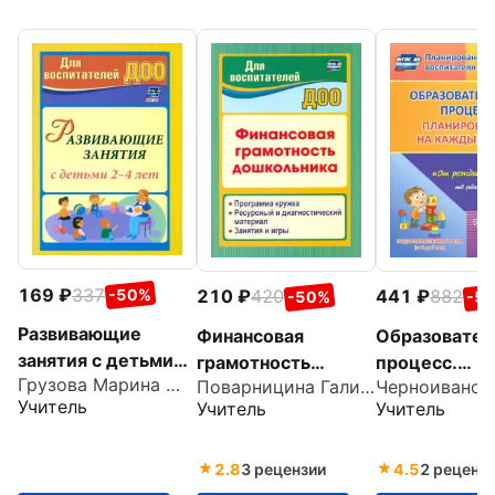
169
337
210
420
441
882
-50%
-50%
-5
Развивающие
Финансовая
Образовате
занятия с детьми
грамотность
процесс.
Грузова Марина Юрьевна
Поварницина Галина Петровна
2-4 лет. ФГОС ДО
дошкольника.
Планировани
Учитель
Учитель
Учитель
Программа кружка.
каждый день
Ресурсный и
Сентябрь-но
диагностический
Подготов.гр.
2.8
3 рецензии
4.5
2 реценз
материал
лет. ФГОС Д