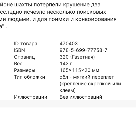
районе шахты потерпели крушение два
есследно исчезло несколько поисковых
ми людьми, и для поимки и конвоирования
"...
ID товара
470403
ISBN
978-5-699-77758-7
Страниц
320
(Газетная)
Вес
142
г
Размеры
165x115x20
мм
Тип обложки
обл - мягкий переплет
(крепление скрепкой или
клеем)
Иллюстрации
Без иллюстраций