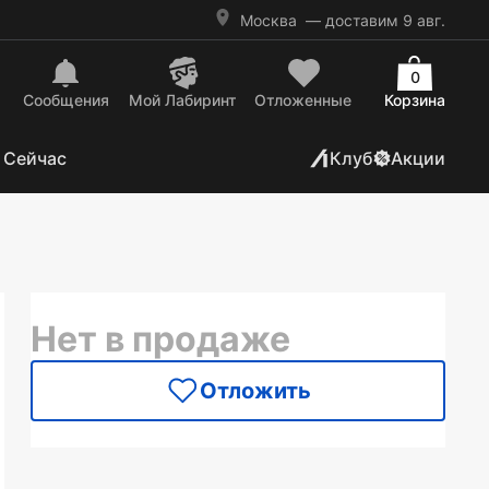
Москва
— доставим 9 авг.
0
Сообщения
Mой Лабиринт
Отложенные
Корзина
 Сейчас
Клуб
Акции
Нет в продаже
Отложить