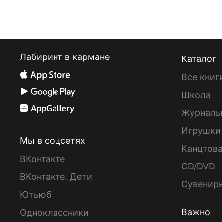
Лабиринт в кармане
Каталог
Все книг
Школа
Журнал
Игрушки
Мы в соцсетях
Канцтов
ВКонтакте
CD/DVD
ВКонтакте. Дети
Сувенир
Ютьюб
Важно
Одноклассники