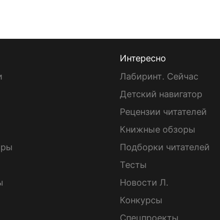
Интересно
и
Лабиринт. Сейчас
Детский навигатор
ы
Рецензии читателей
Книжные обзоры
ары
Подборки читателей
Тесты
ы
Новости Л.
Конкурсы
Спецпроекты