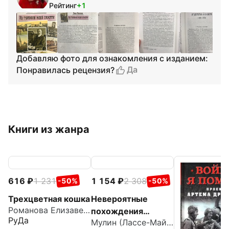
Рейтинг
+1
Добавляю фото для ознакомления с изданием:
Да
Понравилась рецензия?
Книги из жанра
616
1 231
1 154
2 308
-50%
-50%
Трехцветная кошка
Невероятные
Романова Елизавета Сергеевна
похождения
РуДа
Мулин (Лассе-Майя) Ларс
Лассе-Майи,