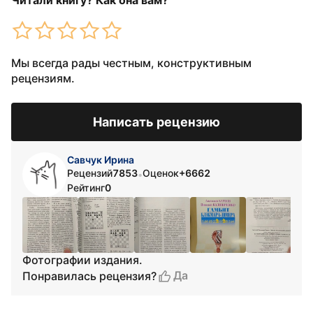
Читали книгу? Как она вам?
Мы всегда рады честным, конструктивным
рецензиям.
Написать рецензию
Савчук Ирина
Рецензий
7853
Оценок
+6662
•
Рейтинг
0
Фотографии издания.
Да
Понравилась рецензия?