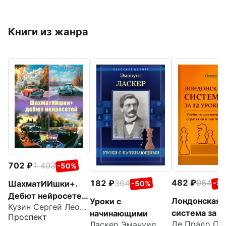
Книги из жанра
702
1 403
-50%
482
964
182
364
ШахматИИшки+.
-5
-50%
Дебют нейросетей.
Лондонская
Уроки с
Кузин Сергей Леонидович
Учебное пособие
система за 1
начинающими
Проспект
Де Прадо Ос
Ласкер Эмануил
уроков. Учеб