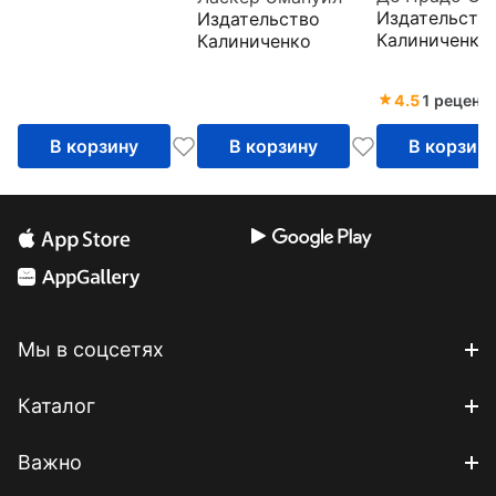
Издательств
Издательство
шахматной
Калиниченко
Калиниченко
стратегии
+упражнени
4.5
1 реценз
В корзину
В корзину
В корзин
Мы в соцсетях
Каталог
Важно