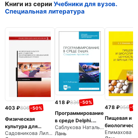
Книги из серии
Учебники для вузов.
Специальная литература
418
836
-50%
478
956
-5
403
806
-50%
Программирование
Пищевая и
Физическая
в среде Delphi.
биологическ
культура для
Саблукова Наталья Геннадьевна
Создание
ценность яиц
Садовникова Лилия Анваровна
Лань
студентов,
проектов. Учебное