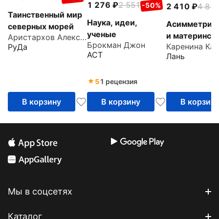
1 276
2 551
-50%
2 410
4 81
Таинственный мир
Наука, идеи,
Асимметрия 
северных морей
ученые
и материнск
Аристархов Александр
Брокман Джон
РуДа
детские
АСТ
Лань
взаимоотно
млекопитаю
5
1 рецензия
В корзину
В корзину
В корзин
Мы в соцсетях
Каталог