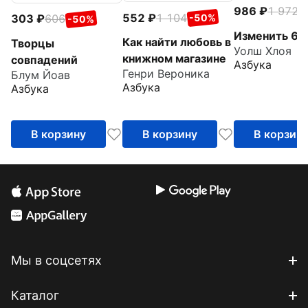
986
1 972
-
552
1 104
303
606
-50%
-50%
Изменить 6-
Как найти любовь в
Творцы
Уолш Хлоя
книжном магазине
совпадений
Азбука
Генри Вероника
Блум Йоав
Азбука
Азбука
В корзину
В корзину
В корзин
Мы в соцсетях
Каталог