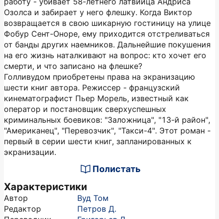
работу - убивает 58-летнего латвийца Андриса
Озолса и забирает у него флешку. Когда Виктор
возвращается в свою шикарную гостиницу на улице
Фобур Сент-Оноре, ему приходится отстреливаться
от банды других наемников. Дальнейшие покушения
на его жизнь наталкивают на вопрос: кто хочет его
смерти, и что записано на флешке?
Голливудом приобретены права на экранизацию
шести книг автора. Режиссер - французский
кинематографист Пьер Морель, известный как
оператор и постановщик сверхуспешных
криминальных боевиков: "Заложница", "13-й район",
"Американец", "Перевозчик", "Такси-4". Этот роман -
первый в серии шести книг, запланированных к
экранизации.
Полистать
Характеристики
Автор
Вуд Том
Редактор
Петров Д.