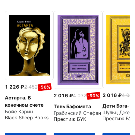
1 226
2 452
-50%
2 016
4 03
2 016
4 032
-50%
Астарта. В
конечном счете
Дети Бога-С
Тень Бафомета
Бойе Карин
Грабинский Стефан
Black Sheep Books
Престиж БУК
Престиж БУК