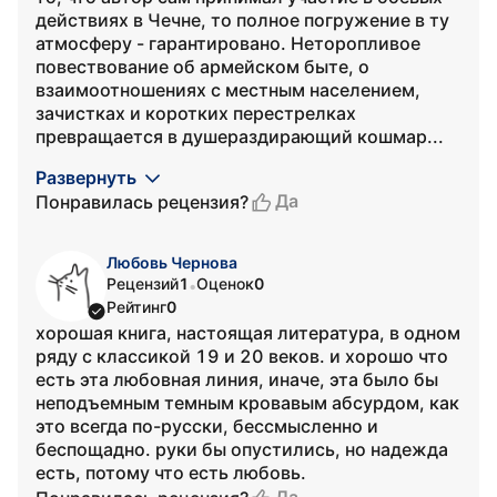
действиях в Чечне, то полное погружение в ту
атмосферу - гарантировано. Неторопливое
повествование об армейском быте, о
взаимоотношениях с местным населением,
зачистках и коротких перестрелках
превращается в душераздирающий кошмар...
Развернуть
Да
Понравилась рецензия?
Любовь Чернова
Рецензий
1
Оценок
0
•
Рейтинг
0
хорошая книга, настоящая литература, в одном
ряду с классикой 19 и 20 веков. и хорошо что
есть эта любовная линия, иначе, эта было бы
неподъемным темным кровавым абсурдом, как
это всегда по-русски, бессмысленно и
беспощадно. руки бы опустились, но надежда
есть, потому что есть любовь.