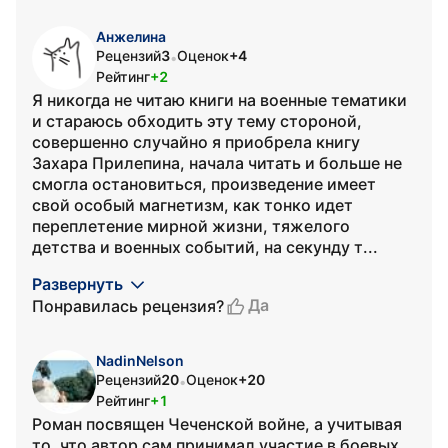
Анжелина
Рецензий
3
Оценок
+4
•
Рейтинг
+2
Я никогда не читаю книги на военные тематики
и стараюсь обходить эту тему стороной,
совершенно случайно я приобрела книгу
Захара Прилепина, начала читать и больше не
смогла остановиться, произведение имеет
свой особый магнетизм, как тонко идет
переплетение мирной жизни, тяжелого
детства и военных событий, на секунду т...
Развернуть
Да
Понравилась рецензия?
NadinNelson
Рецензий
20
Оценок
+20
•
Рейтинг
+1
Роман посвящен Чеченской войне, а учитывая
то, что автор сам принимал участие в боевых