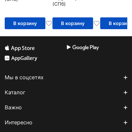
плавание. Уч
Состояние и пути
(СПб)
пособие для
совершенствовани
я
В корзину
В корзину
В корзин
Мы в соцсетях
Каталог
Важно
Интересно