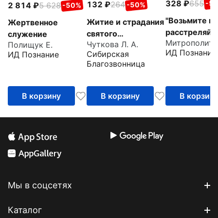
328
655
-5
132
264
-50%
2 814
5 628
-50%
"Возьмите ме
Житие и страдания
Жертвенное
расстреляйте
святого
служение
преподобно
Чуткова Л. А.
Полищук Е.
великомученика
ИД Познание
Сибирская
ИД Познание
Гаврииле
Евстафия Плакиды
Благозвонница
(Ургебадзе)
В корзину
В корзину
В корзин
Мы в соцсетях
Каталог