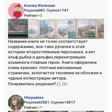
Кнопка Железная
Рецензий
62
Оценок
+141
•
Рейтинг
+3
Название книги не точно соответствует
содержанию, все-таки русалки в этой
истории-второстепенные персонажи, а вот
эльф,рыбка и дельфин,перехитрившие
осьминога-главные герои. Книга оформлена
очень красиво: плотные мелованные
странички, золотистое тиснение на обложке и
чудные иллюстрации автора.
Да
Понравилась рецензия?
Hitopadesa
Рецензий
2591
Оценок
+2617
•
Рейтинг
+1