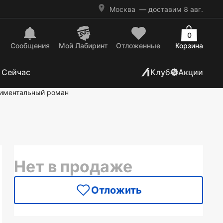
Москва
— доставим 8 авг.
0
Сообщения
Mой Лабиринт
Отложенные
Корзина
 Сейчас
Клуб
Акции
иментальный роман
Нет в продаже
Отложить