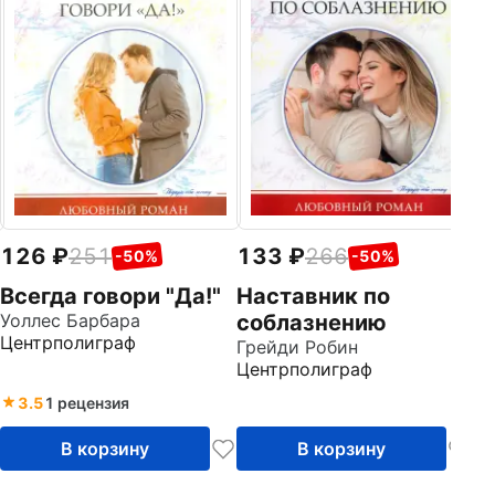
126
251
133
266
-50%
-50%
Всегда говори "Да!"
Наставник по
Уоллес Барбара
соблазнению
Центрполиграф
Грейди Робин
Центрполиграф
3.5
1 рецензия
В корзину
В корзину