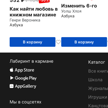
552
1 104
-50%
Изменить 6-го
Как найти любовь в
Уолш Хлоя
книжном магазине
Азбука
Генри Вероника
Азбука
В корзину
В корзину
Лабиринт в кармане
Каталог
Все книг
Школа
Журнал
Игрушки
Мы в соцсетях
Канцтов