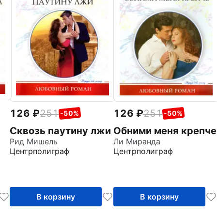
126
251
126
251
-50%
-50%
Сквозь паутину лжи
Обними меня крепче
Рид Мишель
Ли Миранда
Центрполиграф
Центрполиграф
В корзину
В корзину