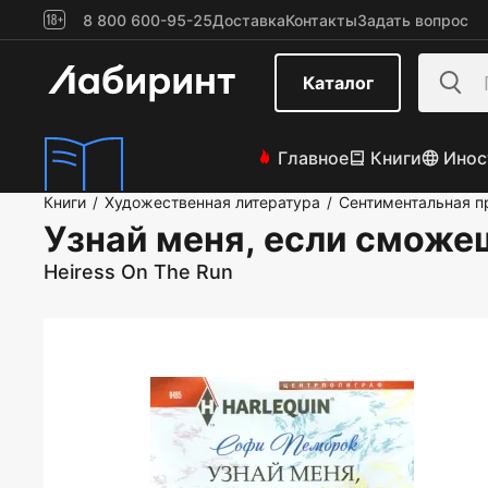
8 800 600-95-25
Доставка
Контакты
Задать вопрос
Каталог
Главное
Книги
Инос
Книги
Художественная литература
Сентиментальная п
/
/
Узнай меня, если сможе
Heiress On The Run