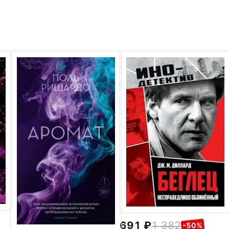
691
1 382
-50%