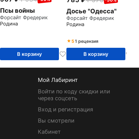
785
1 570
Псы войны
Досье "Одесса"
Форсайт Фредерик
Форсайт Фредерик
Родина
Родина
5
1 рецензия
В корзину
В корзину
Мой Лабиринт
Войти по коду скидки или
через соцсеть
Вход и регистрация
Вы смотрели
Кабинет