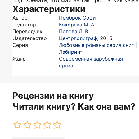
подозревать, что Фэй не так проста, как каж
Характеристики
Автор
Пемброк Софи
Редактор
Кокорева М. А.
Переводчик
Попова Л. В.
Издательство
Центрполиграф
,
2015
Серия
Любовные романы серия книг |
Лабиринт
Жанр
Современная зарубежная
проза
Рецензии на книгу
Читали книгу? Как она вам?