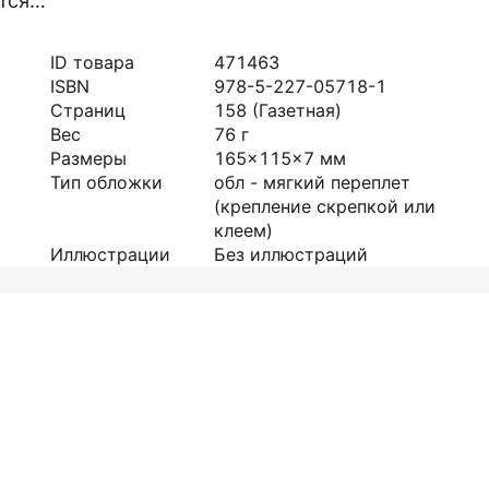
ется…
ID товара
471463
ISBN
978-5-227-05718-1
Страниц
158
(Газетная)
Вес
76
г
Размеры
165x115x7
мм
Тип обложки
обл - мягкий переплет
(крепление скрепкой или
клеем)
Иллюстрации
Без иллюстраций