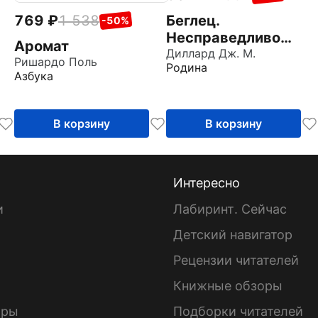
769
1 538
Беглец.
-50%
Несправедливо
Аромат
обвиненный
Диллард Дж. М.
Ришардо Поль
Родина
Азбука
В корзину
В корзину
Интересно
и
Лабиринт. Сейчас
Детский навигатор
ы
Рецензии читателей
Книжные обзоры
ары
Подборки читателей