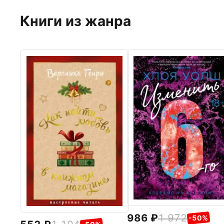
Книги из жанра
986
1 972
-50%