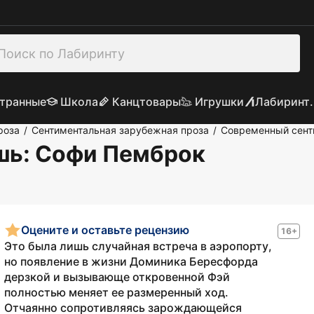
транные
Школа
Канцтовары
Игрушки
Лабиринт.
роза
Сентиментальная зарубежная проза
Современный сент
/
/
шь
: Софи Пемброк
Оцените и оставьте рецензию
16+
Это была лишь случайная встреча в аэропорту,
но появление в жизни Доминика Бересфорда
дерзкой и вызывающе откровенной Фэй
полностью меняет ее размеренный ход.
Отчаянно сопротивляясь зарождающейся