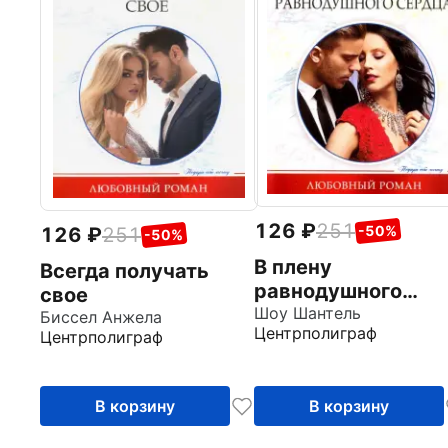
126
251
-50%
126
251
-50%
В плену
Всегда получать
равнодушного
свое
сердца
Шоу Шантель
Биссел Анжела
Центрполиграф
Центрполиграф
В корзину
В корзину