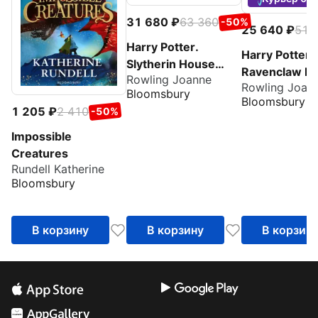
31 680
63 360
-50%
25 640
51 
Harry Potter.
Harry Potter.
Slytherin House
Ravenclaw H
Rowling Joanne
Editions Hardback
Rowling Joan
Editions Har
Bloomsbury
Box Set
Bloomsbury
Box Set
1 205
2 410
-50%
Impossible
Creatures
Rundell Katherine
Bloomsbury
В корзину
В корзину
В корзин