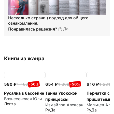
Несколько страниц подряд для общего
ознакомления.
Да
Понравилась рецензия?
Книги из жанра
580
1 160
654
1 308
616
1 231
-50%
-50%
-
Русалка в бассейне
Тайна Укокской
Перчатки с
Вознесенская Юлия Николаевна
принцессы
пришитыми
Лепта
Измайлов Александр
пальцами
РуДа
РуДа