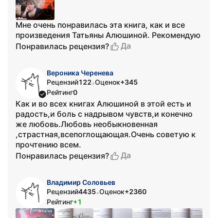
Мне очень понравилась эта книга, как и все
произведения Татьяны Алюшиной. Рекомендую
Да
Понравилась рецензия?
Вероника Черенева
Рецензий
122
Оценок
+345
•
Рейтинг
0
Как и во всех книгах Алюшиной в этой есть и
радость,и боль с надрывом чувств,и конечно
же любовь.Любовь необыкновенная
,страстная,всепоглощающая.Очень советую к
прочтению всем.
Да
Понравилась рецензия?
Владимир Соловьев
Рецензий
4435
Оценок
+2360
•
Рейтинг
+1