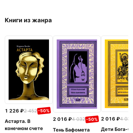
Книги из жанра
1 226
2 452
-50%
2 016
4 03
2 016
4 032
-50%
Астарта. В
конечном счете
Дети Бога-С
Тень Бафомета