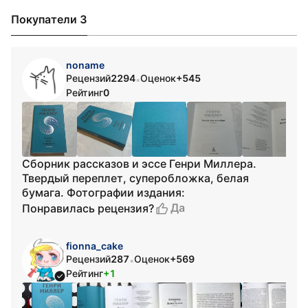
Покупатели 3
noname
Рецензий
2294
Оценок
+545
•
Рейтинг
0
Сборник рассказов и эссе Генри Миллера.
Твердый переплет, суперобложка, белая
бумага. Фотографии издания:
Да
Понравилась рецензия?
fionna_cake
Рецензий
287
Оценок
+569
•
Рейтинг
+1