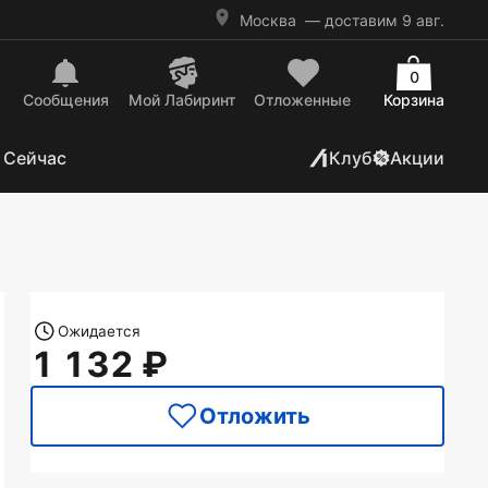
Москва
— доставим 9 авг.
0
Сообщения
Mой Лабиринт
Отложенные
Корзина
 Сейчас
Клуб
Акции
Ожидается
1 132
Отложить