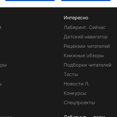
Интересно
и
Лабиринт. Сейчас
Детский навигатор
ы
Рецензии читателей
Книжные обзоры
ары
Подборки читателей
Тесты
ы
Новости Л.
Конкурсы
Спецпроекты