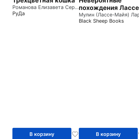
Трехцветная кошка
Невероятные
Романова Елизавета Сергеевна
похождения Лассе
РуДа
Майи, рассказанн
Мулин (Лассе-Майя) Ла
Black Sheep Books
им самим
В корзину
В корзину