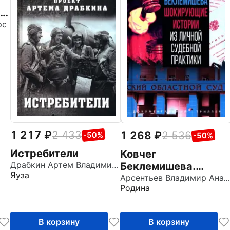
-
ые
рс
1 217
2 433
1 268
2 536
-50%
-50%
Истребители
Ковчег
Драбкин Артем Владимирович
Беклемишева.
Яуза
Шокирующие
Арсентьев Владимир Анатольевич
Родина
истории из личной
судебной практики
В корзину
В корзину