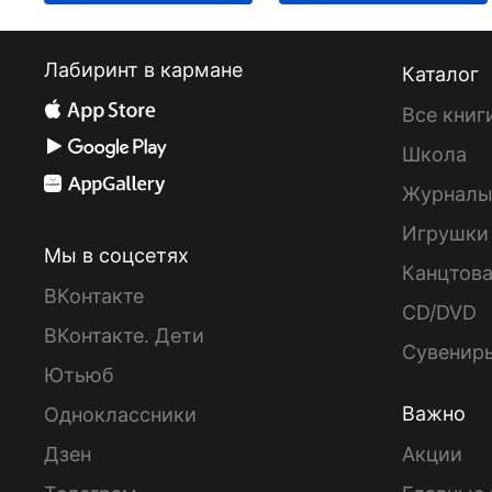
Лабиринт в кармане
Каталог
Все книг
Школа
Журнал
Игрушки
Мы в соцсетях
Канцтов
ВКонтакте
CD/DVD
ВКонтакте. Дети
Сувенир
Ютьюб
Важно
Одноклассники
Дзен
Акции