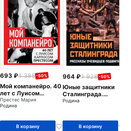
М
р
Ро
693
1 385
964
1 928
-50%
-50%
Мой компанейро. 40
Юные защитники
лет с Луисом
Сталинграда.
Карлосом
Престес Мария
Рассказы
Родина
Родина
Престесом
очевидцев подвига
В корзину
В корзину