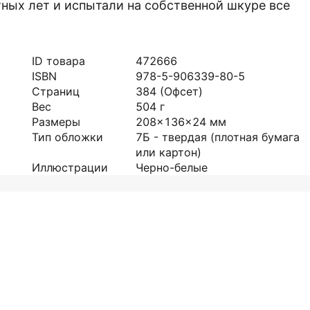
тных лет и испытали на собственной шкуре все
ID товара
472666
ISBN
978-5-906339-80-5
Страниц
384
(Офсет)
Вес
504
г
Размеры
208x136x24
мм
Тип обложки
7Б - твердая (плотная бумага
или картон)
Иллюстрации
Черно-белые