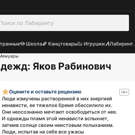
транные
Школа
Канцтовары
Игрушки
Лабиринт.
Мемуары
надежд
: Яков Рабинович
Оцените и оставьте рецензию
16+
Люди измучены растворенной в них энергией
ненависти, ее тяжелое бремя обессилило их.
Они неосознанно мечтают освободиться от нее.
И однажды пламя этой ненависти вспыхнет,
затмив солнце своим неистовым полыханием.
Люди, испытав на себе все ужасы