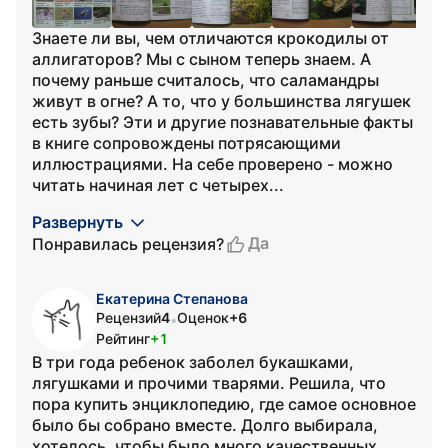
Знаете ли вы, чем отличаются крокодилы от
аллигаторов? Мы с сыном теперь знаем. А
почему раньше считалось, что саламандры
живут в огне? А то, что у большинства лягушек
есть зубы? Эти и другие познавательные факты
в книге сопровождены потрясающими
иллюстрациями. На себе проверено - можно
читать начиная лет с четырех...
Развернуть
Да
Понравилась рецензия?
Екатерина Степанова
Рецензий
4
Оценок
+6
•
Рейтинг
+1
В три года ребенок заболел букашками,
лягушками и прочими тварями. Решила, что
пора купить энциклопедию, где самое основное
было бы собрано вместе. Долго выбирала,
хотелось, чтобы было много качественных