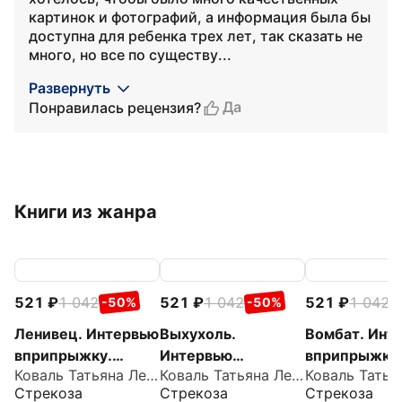
картинок и фотографий, а информация была бы
доступна для ребенка трех лет, так сказать не
много, но все по существу...
Развернуть
Да
Понравилась рецензия?
Книги из жанра
521
1 042
521
1 042
521
1 042
-50%
-50%
-
Ленивец. Интервью
Выхухоль.
Вомбат. Инт
вприпрыжку.
Интервью
вприпрыжку
Коваль Татьяна Леонидовна
Коваль Татьяна Леонидовна
Репортер
вприпрыжку.
Репортер
Стрекоза
Стрекоза
Стрекоза
Пружинка
Репортер
Пружинка