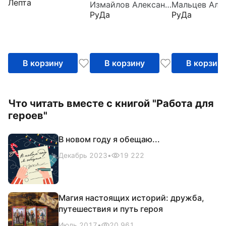
Лепта
Измайлов Александр
пальцами
РуДа
РуДа
В корзину
В корзину
В корзин
Что читать вместе с книгой "Работа для
героев"
В новом году я обещаю...
Декабрь 2023
•
19 222
Магия настоящих историй: дружба,
путешествия и путь героя
Июль 2017
•
20 961