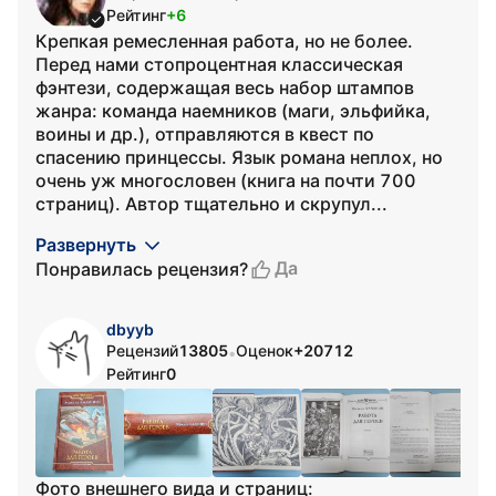
Рейтинг
+6
Крепкая ремесленная работа, но не более.
Перед нами стопроцентная классическая
фэнтези, содержащая весь набор штампов
жанра: команда наемников (маги, эльфийка,
воины и др.), отправляются в квест по
спасению принцессы. Язык романа неплох, но
очень уж многословен (книга на почти 700
страниц). Автор тщательно и скрупул...
Развернуть
Да
Понравилась рецензия?
dbyyb
Рецензий
13805
Оценок
+20712
•
Рейтинг
0
Фото внешнего вида и страниц: