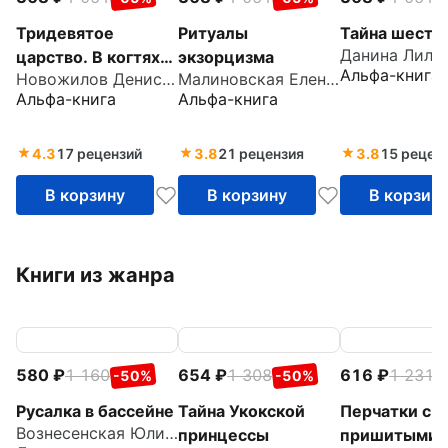
Тридевятое
Ритуалы
Тайна шестог
Данина Лили
царство. В когтях
экзорцизма
Альфа-книга
Новожилов Денис Константинович
Малиновская Елена Михайловна
белого орла
Альфа-книга
Альфа-книга
4.3
17 рецензий
3.8
21 рецензия
3.8
15 рецен
В корзину
В корзину
В корзин
Книги из жанра
580
1 160
654
1 308
616
1 231
-50%
-50%
-
Русалка в бассейне
Тайна Укокской
Перчатки с
Вознесенская Юлия Николаевна
принцессы
пришитыми