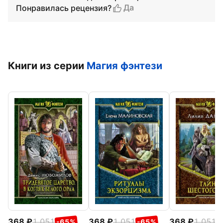
Да
Понравилась рецензия?
Книги из серии
Магия фэнтези
368
1 051
368
1 051
368
1 051
-65%
-65%
-