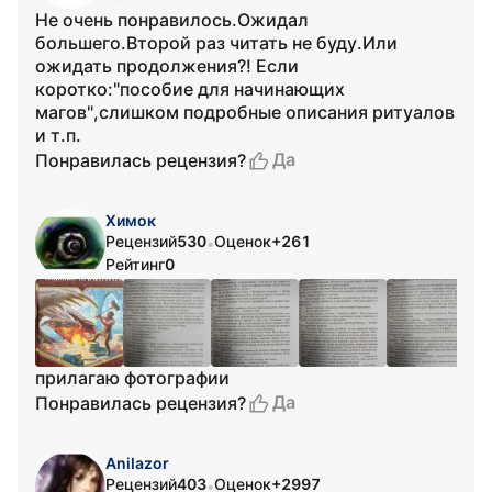
Не очень понравилось.Ожидал
большего.Второй раз читать не буду.Или
ожидать продолжения?! Если
коротко:"пособие для начинающих
магов",слишком подробные описания ритуалов
и т.п.
Да
Понравилась рецензия?
Химок
Рецензий
530
Оценок
+261
•
Рейтинг
0
прилагаю фотографии
Да
Понравилась рецензия?
Anilazor
Рецензий
403
Оценок
+2997
•