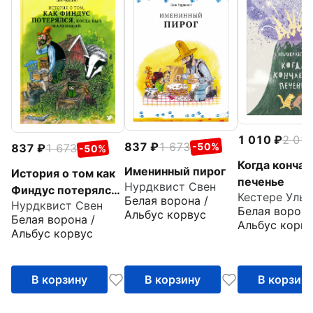
1 010
2 01
837
1 673
-50%
837
1 673
-50%
Когда кончае
Именинный пирог
История о том как
печенье
Нурдквист Свен
Финдус потерялся,
Кестере Ульр
Белая ворона /
Нурдквист Свен
когда был
Белая ворона
Альбус корвус
Белая ворона /
маленький
Альбус корву
Альбус корвус
В корзину
В корзину
В корзин