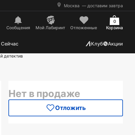
Москва
— доставим завтра
0
Сообщения
Mой Лабиринт
Отложенные
Корзина
 Сейчас
Клуб
Акции
й детектив
Нет в продаже
Отложить