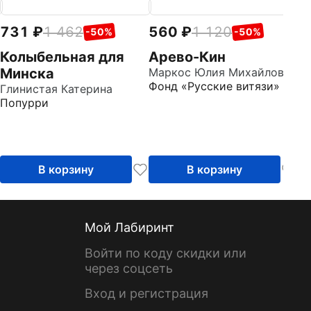
731
1 462
560
1 120
7
-50%
-50%
Колыбельная для
Арево-Кин
М
Минска
Маркос Юлия Михайловна
с
Фонд «Русские витязи»
Глинистая Катерина
Го
Попурри
Д
В корзину
В корзину
Мой Лабиринт
Войти по коду скидки или
через соцсеть
Вход и регистрация