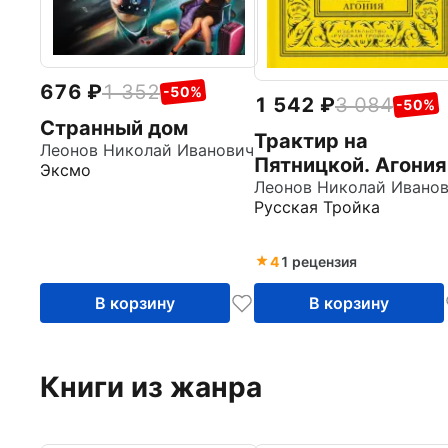
676
1 352
-50%
1 542
3 084
-50%
Странный дом
Трактир на
Леонов Николай Иванович
Пятницкой. Агония
Эксмо
Леонов Николай Ивано
Русская Тройка
4
1 рецензия
В корзину
В корзину
Книги из жанра