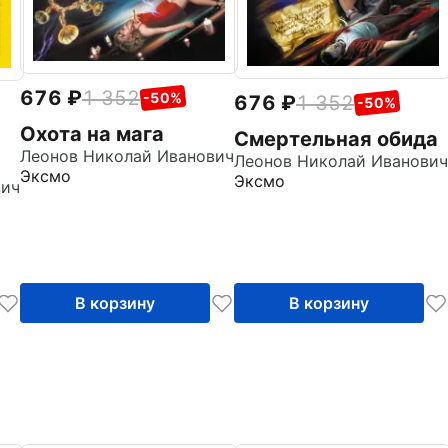
676
1 352
-50%
676
1 352
-50%
Охота на мага
Смертельная обида
Леонов Николай Иванович
Леонов Николай Иванович
Эксмо
Эксмо
вич
В корзину
В корзину