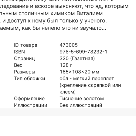
ледование и вскоре выясняют, что яд, которым
иальным столичным химиком Виталием
 и доступ к нему был только у ученого.
аемым, как бы нелепо это ни звучало…
ID товара
473005
ISBN
978-5-699-78232-1
Страниц
320
(Газетная)
Вес
128
г
Размеры
165x108x20
мм
Тип обложки
обл - мягкий переплет
(крепление скрепкой или
клеем)
Оформление
Тиснение золотом
Иллюстрации
Без иллюстраций