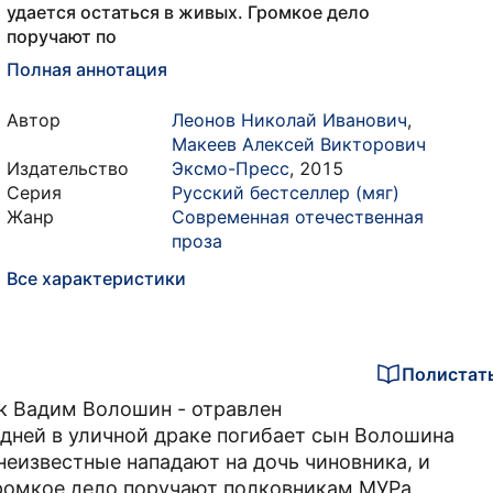
удается остаться в живых. Громкое дело
поручают по
Полная аннотация
Автор
Леонов Николай Иванович
,
Макеев Алексей Викторович
Издательство
Эксмо-Пресс
,
2015
Серия
Русский бестселлер (мяг)
Жанр
Современная отечественная
проза
Все характеристики
Полистат
к Вадим Волошин - отравлен
дней в уличной драке погибает сын Волошина
 неизвестные нападают на дочь чиновника, и
Громкое дело поручают полковникам МУРа