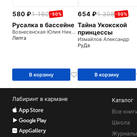
580
1 160
654
1 308
-50%
-50%
Русалка в бассейне
Тайна Укокской
Вознесенская Юлия Николаевна
принцессы
Лепта
Измайлов Александр
РуДа
В корзину
В корзину
Лабиринт в кармане
Каталог
Все книг
Школа
Журнал