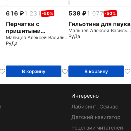
616
1 231
539
1 077
-50%
-50%
Перчатки с
Гильотина для паука
пришитыми
Мальцев Алексей Васильевич
РуДа
пальцами
Мальцев Алексей Васильевич
РуДа
В корзину
В корзину
Интересно
и
Лабиринт. Сейчас
Детский навигатор
ы
Рецензии читателей