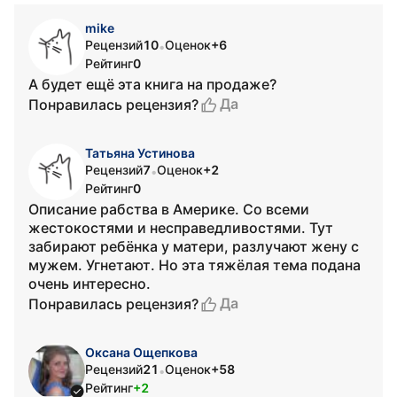
mike
Рецензий
10
Оценок
+6
•
Рейтинг
0
А будет ещё эта книга на продаже?
Да
Понравилась рецензия?
Татьяна Устинова
Рецензий
7
Оценок
+2
•
Рейтинг
0
Описание рабства в Америке. Со всеми
жестокостями и несправедливостями. Тут
забирают ребёнка у матери, разлучают жену с
мужем. Угнетают. Но эта тяжёлая тема подана
очень интересно.
Да
Понравилась рецензия?
Оксана Ощепкова
Рецензий
21
Оценок
+58
•
Рейтинг
+2