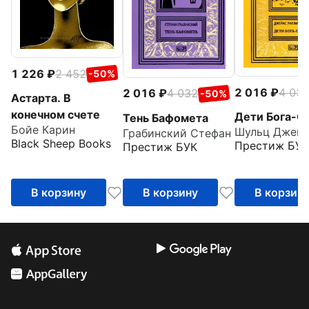
1 226
2 452
-50%
2 016
4 03
2 016
4 032
-50%
Астарта. В
конечном счете
Дети Бога-С
Тень Бафомета
Бойе Карин
Грабинский Стефан
Black Sheep Books
Престиж БУК
Престиж БУК
В корзину
В корзину
В корзин