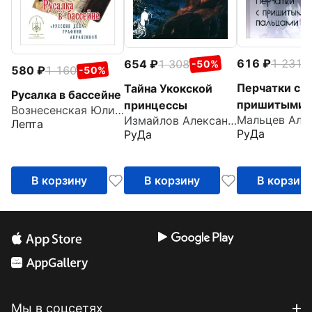
616
1 231
654
1 308
-
-50%
580
1 160
-50%
Перчатки с
Тайна Укокской
Русалка в бассейне
пришитыми
принцессы
Вознесенская Юлия Николаевна
Измайлов Александр
пальцами
Лепта
РуДа
РуДа
В корзину
В корзину
В корзин
Мы в соцсетях