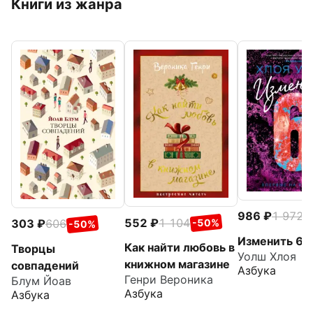
Книги из жанра
986
1 972
-
552
1 104
303
606
-50%
-50%
Изменить 6-
Как найти любовь в
Творцы
Уолш Хлоя
книжном магазине
совпадений
Азбука
Генри Вероника
Блум Йоав
Азбука
Азбука