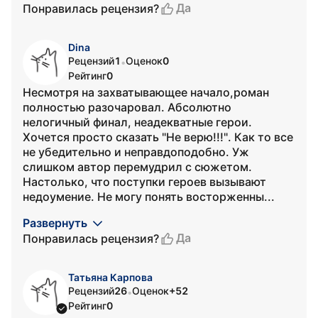
Да
Понравилась рецензия?
Dina
Рецензий
1
Оценок
0
•
Рейтинг
0
Несмотря на захватывающее начало,роман
полностью разочаровал. Абсолютно
нелогичный финал, неадекватные герои.
Хочется просто сказать "Не верю!!!". Как то все
не убедительно и неправдоподобно. Уж
слишком автор перемудрил с сюжетом.
Настолько, что поступки героев вызывают
недоумение. Не могу понять восторженны...
Развернуть
Да
Понравилась рецензия?
Татьяна Карпова
Рецензий
26
Оценок
+52
•
Рейтинг
0