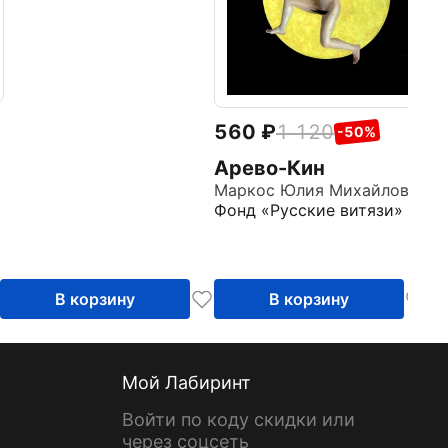
560
1 120
-50%
Арево-Кин
Маркос Юлия Михайловна
Фонд «Русские витязи»
В корзину
В корзину
Мой Лабиринт
Войти по коду скидки или
через соцсеть