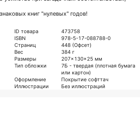
знаковых книг "нулевых" годов!
ID товара
473758
ISBN
978-5-17-088788-0
Страниц
448
(Офсет)
Вес
384
г
Размеры
207x130x25
мм
Тип обложки
7Б - твердая (плотная бумага
или картон)
Оформление
Покрытие софттач
Иллюстрации
Без иллюстраций