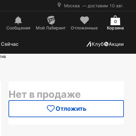
Москва
— доставим 10 авг.
0
Сообщения
Mой Лабиринт
Отложенные
Корзина
 Сейчас
Клуб
Акции
тив
Нет в продаже
Отложить