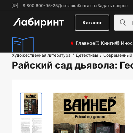
8 800 600-95-25
Доставка
Контакты
Задать вопрос
Каталог
Главное
Книги
Инос
Художественная литература
Детективы
Современный 
/
/
Райский сад дьявола
: Г