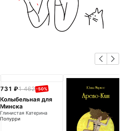
731
1 462
7
-50%
Колыбельная для
М
Минска
с
Глинистая Катерина
Го
Попурри
Д