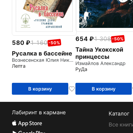
654
1 308
-50%
580
1 160
-50%
Тайна Укокской
Русалка в бассейне
принцессы
Вознесенская Юлия Николаевна
Измайлов Александр
Лепта
РуДа
В корзину
В корзину
Лабиринт в кармане
Каталог
Все книг