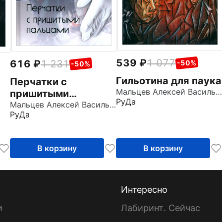
539
1 077
616
1 231
-50%
-50%
Гильотина для паука
Перчатки с
Мальцев Алексей Васильевич
пришитыми
РуДа
пальцами
Мальцев Алексей Васильевич
РуДа
В корзину
В корзину
Интересно
и
Лабиринт. Сейчас