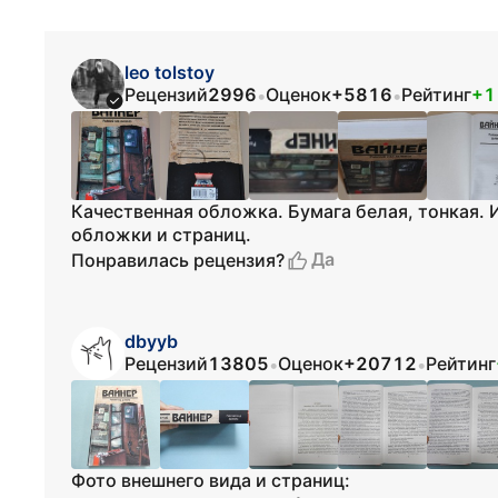
leo tolstoy
Рецензий
2996
Оценок
+5816
Рейтинг
+1
•
•
Качественная обложка. Бумага белая, тонкая.
обложки и страниц.
Да
Понравилась рецензия?
dbyyb
Рецензий
13805
Оценок
+20712
Рейтинг
•
•
Фото внешнего вида и страниц: