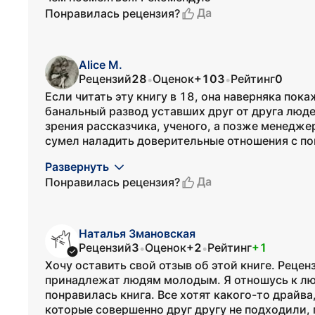
Да
Понравилась рецензия?
Alice M.
Рецензий
28
Оценок
+103
Рейтинг
0
•
•
Если читать эту книгу в 18, она наверняка пок
банальный развод уставших друг от друга люде
зрения рассказчика, ученого, а позже менеджер
сумел наладить доверительные отношения с по
Развернуть
Да
Понравилась рецензия?
Наталья Змановская
Рецензий
3
Оценок
+2
Рейтинг
+1
•
•
Хочу оставить свой отзыв об этой книге. Реце
принадлежат людям молодым. Я отношусь к люд
понравилась книга. Все хотят какого-то драйва,
которые совершенно друг другу не подходили, 