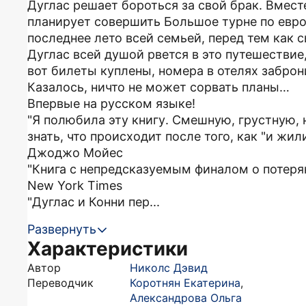
Дуглас решает бороться за свой брак. Вмес
планирует совершить Большое турне по евр
последнее лето всей семьей, перед тем как 
Дуглас всей душой рвется в это путешествие
вот билеты куплены, номера в отелях забро
Казалось, ничто не может сорвать планы…
Впервые на русском языке!
"Я полюбила эту книгу. Смешную, грустную, 
знать, что происходит после того, как "и жил
Джоджо Мойес
"Книга с непредсказуемым финалом о потеря
New York Times
"Дуглас и Конни пер...
Развернуть
Характеристики
Автор
Николс Дэвид
Переводчик
Коротнян Екатерина
,
Александрова Ольга