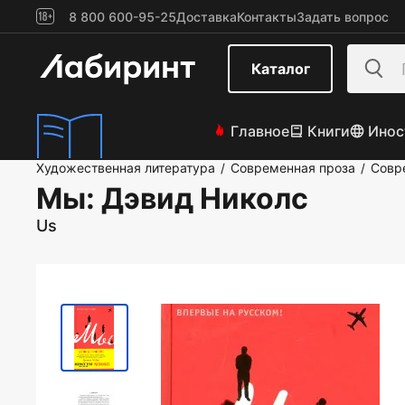
8 800 600-95-25
Доставка
Контакты
Задать вопрос
Каталог
Главное
Книги
Инос
Художественная литература
Современная проза
Совр
/
/
Мы
: Дэвид Николс
Us