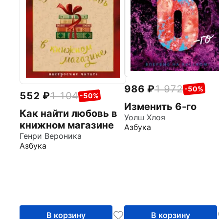
986
1 972
-50%
552
1 104
-50%
Изменить 6-го
Как найти любовь в
Уолш Хлоя
книжном магазине
Азбука
Генри Вероника
Азбука
В корзину
В корзину