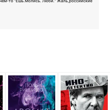
л чем-то "Ешь.Молись. Люби." Жаль,российские