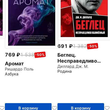
691
1 382
-50%
769
1 538
Беглец.
-50%
Несправедливо
Аромат
обвиненный
Диллард Дж. М.
Ришардо Поль
Родина
Азбука
В корзину
В корзину