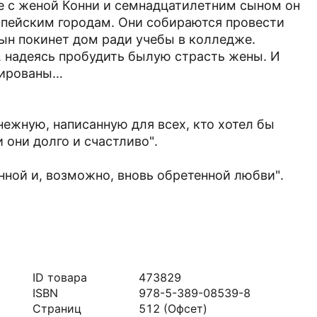
те с женой Конни и семнадцатилетним сыном он
опейским городам. Они собираются провести
сын покинет дом ради учебы в колледже.
, надеясь пробудить былую страсть жены. И
нированы…
нежную, написанную для всех, кто хотел бы
и они долго и счастливо".
нной и, возможно, вновь обретенной любви".
ID товара
473829
ISBN
978-5-389-08539-8
Страниц
512
(Офсет)