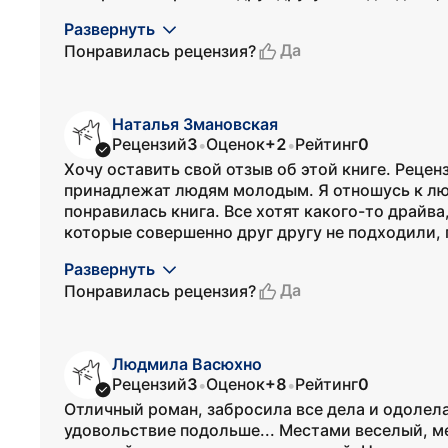
Развернуть
Да
Понравилась рецензия?
Наталья Змановская
Рецензий
3
Оценок
+2
Рейтинг
0
•
•
Хочу оставить свой отзыв об этой книге. Реце
принадлежат людям молодым. Я отношусь к люд
понравилась книга. Все хотят какого-то драйва,
которые совершенно друг другу не подходили, 
Развернуть
Да
Понравилась рецензия?
Людмила Васюхно
Рецензий
3
Оценок
+8
Рейтинг
0
•
•
Отличный роман, забросила все дела и одолела 
удовольствие подольше... Местами веселый, м