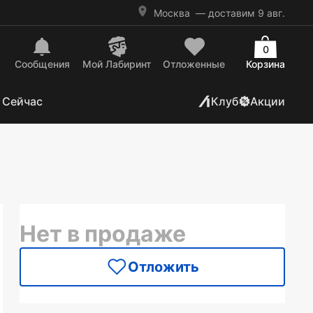
Москва
— доставим 9 авг.
0
Сообщения
Mой Лабиринт
Отложенные
Корзина
 Сейчас
Клуб
Акции
Нет в продаже
Отложить