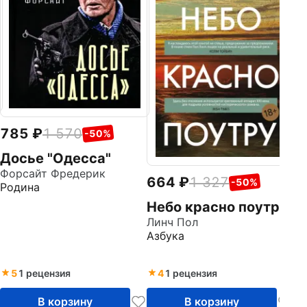
785
1 570
-50%
Досье "Одесса"
Форсайт Фредерик
664
1 327
-50%
Родина
Небо красно поутру
Линч Пол
Азбука
5
1 рецензия
4
1 рецензия
В корзину
В корзину