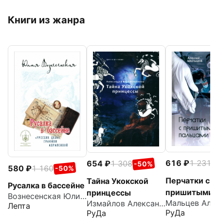
Книги из жанра
616
1 231
654
1 308
-
-50%
580
1 160
-50%
Перчатки с
Тайна Укокской
Русалка в бассейне
пришитыми
принцессы
Вознесенская Юлия Николаевна
Измайлов Александр
пальцами
Лепта
РуДа
РуДа