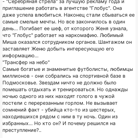
- "Серебряная стрела" за лучшую рекламу года и
приглашение работать в агентстве "Глобус". Она
даже успела влюбиться. Наконец стали сбываться ее
самые смелые мечты. Но все закончилось в один
день… Погибает ее шеф, от которого Женя узнала,
что "Глобус" работает на наркомафию. Любимый
Миша оказался сотрудником органов. Шантажом он
заставляет Женю добыть интересующую его
информацию…
"Трансфер на небо"
Самые богатые и знаменитые футболисты, любимцы
миллионов - они собрались на спортивной базе в
Подмосковье. Звездам ничто не должно было
помешать отдыхать и тренироваться. Но однажды
ночью одного из них находят голого в чужой
постели с перерезанным горлом. Не вызывает
сомнений факт - убийца кто-то из шестерых,
находившихся рядом с ним в ту ночь. Один из
избранных… Но кто он? И почему решился на
преступление?..