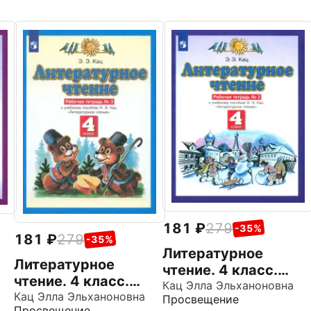
181
279
-35%
181
279
-35%
Литературное
Литературное
чтение. 4 класс.
чтение. 4 класс.
Рабочая тетрадь к
Кац Элла Эльханоновна
Рабочая тетрадь к
Кац Элла Эльханоновна
Просвещение
учебному пособию
Просвещение