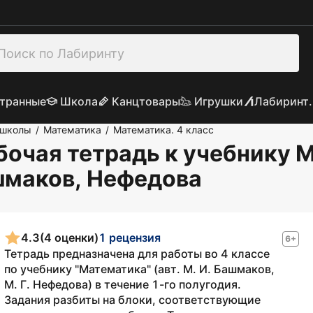
транные
Школа
Канцтовары
Игрушки
Лабиринт.
 школы
Математика
Математика. 4 класс
/
/
бочая тетрадь к учебнику М.
шмаков, Нефедова
4.3
(4 оценки)
1 рецензия
6+
Тетрадь предназначена для работы во 4 классе
по учебнику "Математика" (авт. М. И. Башмаков,
М. Г. Нефедова) в течение 1-го полугодия.
Задания разбиты на блоки, соответствующие