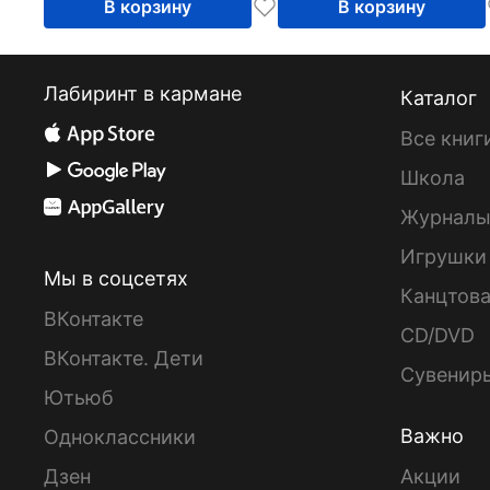
В корзину
В корзину
Лабиринт в кармане
Каталог
Все книг
Школа
Журнал
Игрушки
Мы в соцсетях
Канцтов
ВКонтакте
CD/DVD
ВКонтакте. Дети
Сувенир
Ютьюб
Важно
Одноклассники
Дзен
Акции