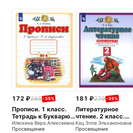
172
265
181
279
-35%
-35%
Прописи. 1 класс.
Литературное
Тетрадь к Букварю
чтение. 2 класс.
Т. М. Андриановой.
Илюхина Вера Алексеевна
Рабочая тетрадь
Кац Элла Эльханоновна
Просвещение
Просвещение
Часть 4
№2