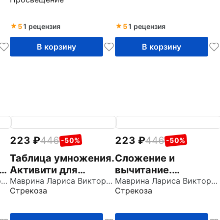
учебному пособию
Э. Э. Кац. Часть 2
Э. Э. Кац. Часть 3
5
1 рецензия
5
1 рецензия
В корзину
В корзину
223
446
223
446
-50%
-50%
Таблица умножения.
Сложение и
Активити для
вычитание.
Маврина Лариса Викторовна
начальной школы
Маврина Лариса Викторовна
Активити для
Маврина Лариса Викторовна
Стрекоза
Стрекоза
начальной школы