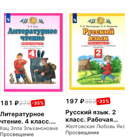
1
Р
к
т
Пр
Л
О
Ч
197
303
-35%
181
279
-35%
Русский язык. 2
Литературное
класс. Рабочая
чтение. 4 класс.
тетрадь №2 к
Желтовская Любовь Яковлевна
Рабочая тетрадь к
Кац Элла Эльханоновна
Просвещение
учебнику Л. Я.
Просвещение
учебному пособию