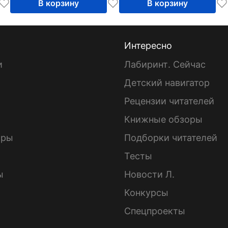
В корзину
В корзину
Интересно
и
Лабиринт. Сейчас
Детский навигатор
ы
Рецензии читателей
Книжные обзоры
ары
Подборки читателей
Тесты
ы
Новости Л.
Конкурсы
Спецпроекты