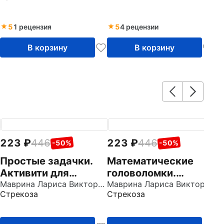
Желтовской, О. Б.
Э. Э. Кац. Часть 1
Калининой. ФГОС
5
1 рецензия
5
4 рецензии
В корзину
В корзину
223
446
223
446
2
-50%
-50%
Простые задачки.
Математические
И
Активити для
головоломки.
с
начальной школы
Маврина Лариса Викторовна
Активити для
Маврина Лариса Викторовна
А
Стрекоза
Стрекоза
Ст
начальной школы
н