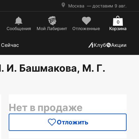
Москва
— доставим 9 авг.
0
Сообщения
Mой Лабиринт
Отложенные
Корзина
 Сейчас
Клуб
Акции
 И. Башмакова, М. Г.
Нет в продаже
Отложить