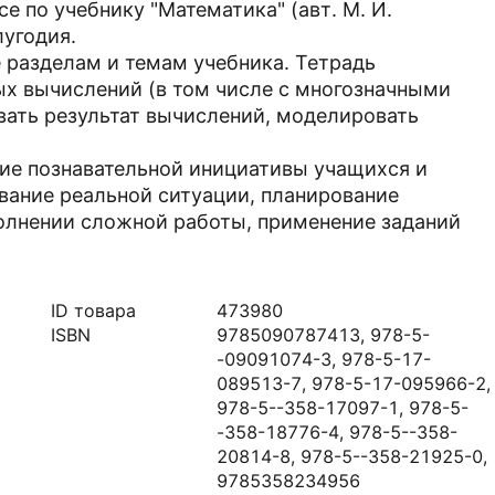
е по учебнику "Математика" (авт. М. И.
лугодия.
 разделам и темам учебника. Тетрадь
ых вычислений (в том числе с многозначными
вать результат вычислений, моделировать
ие познавательной инициативы учащихся и
вание реальной ситуации, планирование
олнении сложной работы, применение заданий
ID товара
473980
ISBN
9785090787413, 978-5-
-09091074-3, 978-5-17-
089513-7, 978-5-17-095966-2,
978-5--358-17097-1, 978-5-
-358-18776-4, 978-5--358-
20814-8, 978-5--358-21925-0,
9785358234956