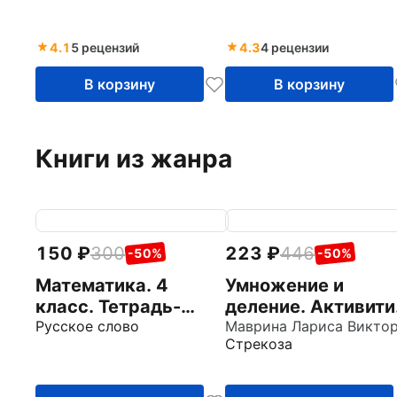
4.1
5 рецензий
4.3
4 рецензии
В корзину
В корзину
Книги из жанра
150
300
223
446
-50%
-50%
Математика. 4
Умножение и
класс. Тетрадь-
деление. Активити
тренажёр для
Русское слово
для начальной
Стрекоза
закрепления
школы
вычислительных
навыков