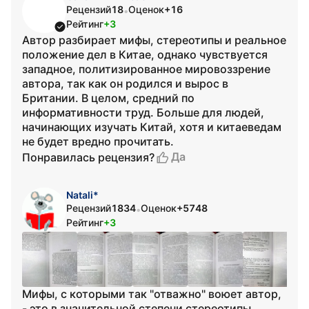
Рецензий
18
Оценок
+16
•
Рейтинг
+3
Автор разбирает мифы, стереотипы и реальное
положение дел в Китае, однако чувствуется
западное, политизированное мировоззрение
автора, так как он родился и вырос в
Британии. В целом, средний по
информативности труд. Больше для людей,
начинающих изучать Китай, хотя и китаеведам
не будет вредно прочитать.
Да
Понравилась рецензия?
Natali*
Рецензий
1834
Оценок
+5748
•
Рейтинг
+3
Мифы, с которыми так "отважно" воюет автор,
- это в значительной степени стереотипы