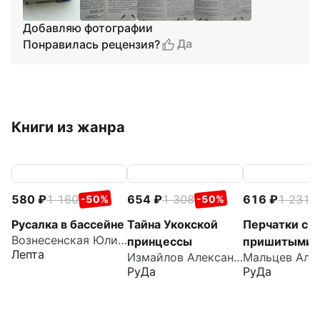
Добавляю фотографии
Да
Понравилась рецензия?
Книги из жанра
580
1 160
654
1 308
616
1 231
-50%
-50%
-
Русалка в бассейне
Тайна Укокской
Перчатки с
Вознесенская Юлия Николаевна
принцессы
пришитыми
Лепта
Измайлов Александр
пальцами
РуДа
РуДа