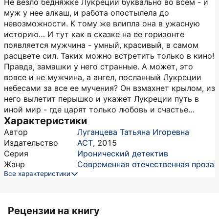
Не везло бедняжке Лукреции буквально во всем - и
муж у нее алкаш, и работа опостылела до
невозможности. К тому же влипла она в ужасную
историю… И тут как в сказке на ее горизонте
появляется мужчина - умный, красивый, в самом
расцвете сил. Таких можно встретить только в кино!
Правда, замашки у него странные. А может, это
вовсе и не мужчина, а ангел, посланный Лукреции
небесами за все ее мучения? Он взмахнет крылом, из
него вылетит перышко и укажет Лукреции путь в
иной мир - где царят только любовь и счастье…
Характеристики
Автор
Луганцева Татьяна Игоревна
Издательство
АСТ
,
2015
Серия
Иронический детектив
Жанр
Современная отечественная проза
Все характеристики
Рецензии на книгу