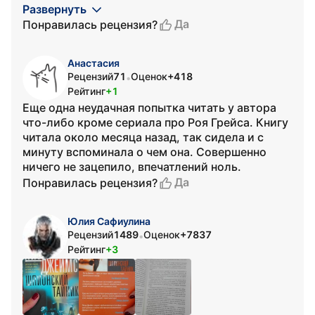
Развернуть
Да
Понравилась рецензия?
Анастасия
Рецензий
71
Оценок
+418
•
Рейтинг
+1
Еще одна неудачная попытка читать у автора
что-либо кроме сериала про Роя Грейса. Книгу
читала около месяца назад, так сидела и с
минуту вспоминала о чем она. Совершенно
ничего не зацепило, впечатлений ноль.
Да
Понравилась рецензия?
Юлия Сафиулина
Рецензий
1489
Оценок
+7837
•
Рейтинг
+3