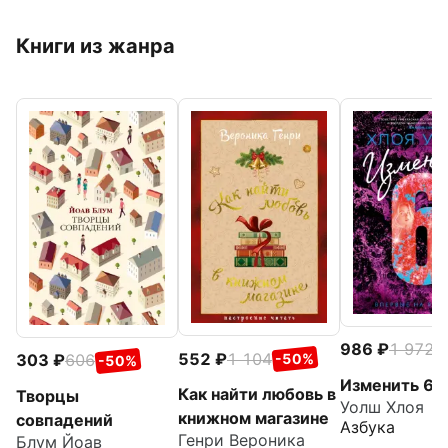
Книги из жанра
986
1 972
-
552
1 104
303
606
-50%
-50%
Изменить 6-
Как найти любовь в
Творцы
Уолш Хлоя
книжном магазине
совпадений
Азбука
Генри Вероника
Блум Йоав