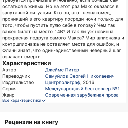
требуется принимать мгновенно, если хочешь сам
остаться в живых. Но на этот раз Макс оказался в
запутанной ситуации. Кто он, этот незнакомец,
проникший в его квартиру посреди ночи только для
того, чтобы пустить пулю себе в голову? Чем так
важен билет на место 14В? И так ли уж невинна
прекрасная подруга самого Макса? Мир шпионажа и
контршпионажа не оставляет места для ошибок, и
Флинн знает, что один-единственный неверный шаг
означает смерть.
Характеристики
Автор
Джеймс Питер
Переводчик
Самуйлов Сергей Николаевич
Издательство
Центрполиграф
,
2016
Серия
Международный бестселлер №1
Жанр
Современная зарубежная проза
Все характеристики
Рецензии на книгу