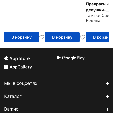
Прекрасные
девушки-
Тамаки Саит
воительницы
Родина
Аниме как
пространств
желания, нас
В корзину
В корзину
В корзин
свободы
Мы в соцсетях
Каталог
Важно