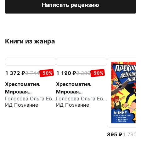
Написать рецензию
Книги из жанра
1 372
2 744
1 190
2 380
-50%
-50%
Хрестоматия.
Хрестоматия.
Мировая
Мировая
Голосова Ольга Евгеньевна
Голосова Ольга Евгеньевна
художественная
художественная
ИД Познание
ИД Познание
культура. Древний
культура. Античный
Восток. Египет.
мир. Древние
Месопотамия.
славяне
Палестина
895
1 790
-