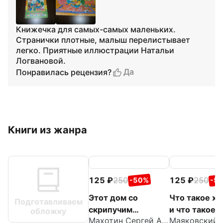
Книжечка для самых-самых маленьких.
Странички плотные, малыш перелистывает
легко. Приятные иллюстрации Натальи
Логвановой.
Да
Понравилась рецензия?
Книги из жанра
125
250
125
250
-50%
-5
Этот дом со
Что такое х
Подготавливаем
скрипучим
и что такое 
обложку
Махотин Сергей Анатольевич
крыльцом