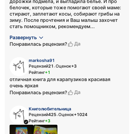
дорожки подмела, и выгладила белье. И про
белочек, которые тоже помогают своей маме:
стирают, заплетают косы, собирают грибы на
зиму. После прочтения и Ваш малыш захочет
стать помощником, рекомендуем...
Развернуть
Да
Понравилась рецензия?
markosha91
Рецензий
21
Оценок
+3
•
Рейтинг
+1
отличная книга для карапузиков красивая
очень яркая
Да
Понравилась рецензия?
Книголюбительница
Рецензий
425
Оценок
+1024
•
Рейтинг
+3