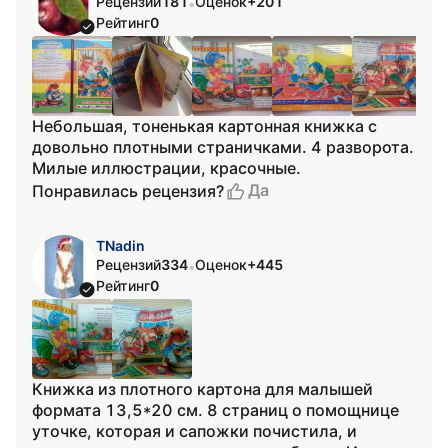
Рецензий
181
Оценок
+201
•
Рейтинг
0
Небольшая, тоненькая картонная книжка с
довольно плотными страничками. 4 разворота.
Милые иллюстрации, красочные.
Да
Понравилась рецензия?
TNadin
Рецензий
334
Оценок
+445
•
Рейтинг
0
Книжка из плотного картона для малышей
формата 13,5*20 см. 8 страниц о помощнице
уточке, которая и сапожки почистила, и