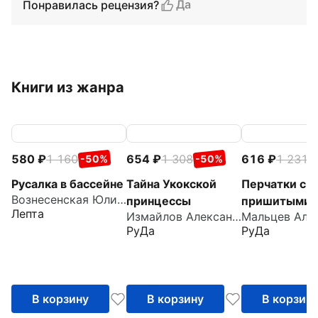
Да
Понравилась рецензия?
Книги из жанра
580
1 160
654
1 308
616
1 231
-50%
-50%
-
Русалка в бассейне
Тайна Укокской
Перчатки с
Вознесенская Юлия Николаевна
принцессы
пришитыми
Лепта
Измайлов Александр
пальцами
РуДа
РуДа
В корзину
В корзину
В корзин