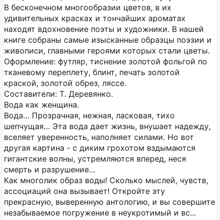
В бесконечном многообразии цветов, в их
удивительных красках и тончайших ароматах
находят вдохновение поэты и художники. В нашей
книге собраны самые изысканные образцы поэзии и
живописи, главными героями которых стали цветы.
Оформление: футляр, тиснение золотой фольгой по
тканевому переплету, блинт, печать золотой
краской, золотой обрез, ляссе.
Составители: Т. Деревянко.
Вода как женщина.
Вода… Прозрачная, нежная, ласковая, тихо
шепчущая… Эта вода дает жизнь, внушает надежду,
вселяет уверенность, наполняет силами. Но вот
другая картина - с диким грохотом вздымаются
гигантские волны, устремляются вперед, неся
смерть и разрушение…
Как многолик образ воды! Сколько мыслей, чувств,
ассоциаций она вызывает! Откройте эту
прекрасную, выверенную антологию, и вы совершите
незабываемое погружение в неукротимый и вс...