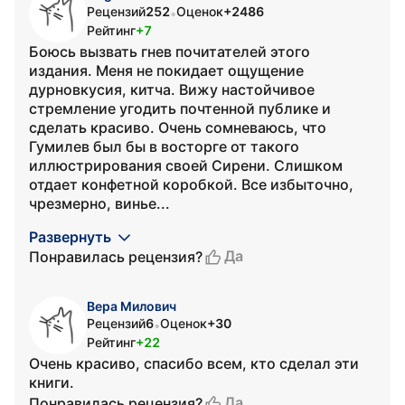
Рецензий
252
Оценок
+2486
•
Рейтинг
+7
Боюсь вызвать гнев почитателей этого
издания. Меня не покидает ощущение
дурновкусия, китча. Вижу настойчивое
стремление угодить почтенной публике и
сделать красиво. Очень сомневаюсь, что
Гумилев был бы в восторге от такого
иллюстрирования своей Сирени. Слишком
отдает конфетной коробкой. Все избыточно,
чрезмерно, винье...
Развернуть
Да
Понравилась рецензия?
Вера Милович
Рецензий
6
Оценок
+30
•
Рейтинг
+22
Очень красиво, спасибо всем, кто сделал эти
книги.
Да
Понравилась рецензия?