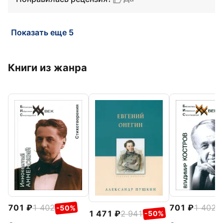
Показать еще 5
Книги из жанра
701
1 402
701
1 402
-50%
-
1 471
2 941
-50%