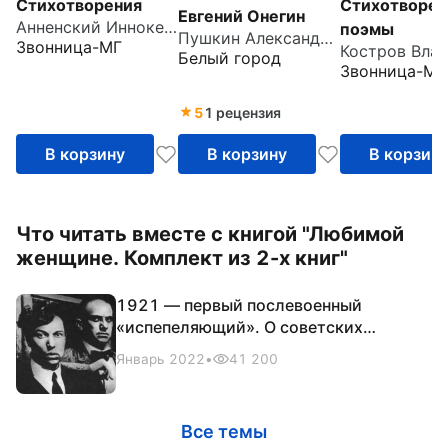
Стихотворения
Стихотворен
Евгений Онегин
Анненский Иннокентий Федорович
поэмы
Пушкин Александр Сергеевич
Звонница-МГ
Белый город
Звонница-МГ
5
1 рецензия
В корзину
В корзину
В корзин
Что читать вместе с книгой "Любимой
женщине. Комплект из 2-х книг"
1921 — первый послевоенный
«испепеляющий». О советских
писателях в 1921 году
Январь 2022
•
41 200
Все темы