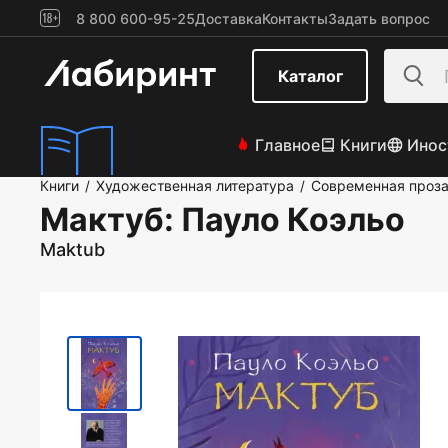
8 800 600-95-25
Доставка
Контакты
Задать вопрос
Каталог
Главное
Книги
Инос
Книги
Художественная литература
Современная проз
/
/
Мактуб
: Пауло Коэльо
Maktub