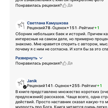
Да
Понравилась рецензия?
Светлана Камушкова
Рецензий
78
Оценок
+151
Рейтинг
+1
•
•
Сборник небольших баек и историй. Причем как
интересные на самом деле, но примерно процен
знакомо. Мне нравится спорить с автором, мыс
почему я с ним не согласна. И хотя бы за это спа
Развернуть
Да
Понравилась рецензия?
Janik
Рецензий
141
Оценок
+255
Рейтинг
+1
•
•
В книге представлено множество коротких (оче
предложений) рассказов. Чаще всего, одна стра
действий. Просто наставник сказал какую-то м
мудрость про Бога. Книга читается очень легко 