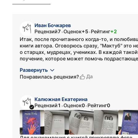
Иван Бочкарев
Рецензий
7
Оценок
+5
Рейтинг
+2
•
•
Итак, после прочитанного когда-то, и полюбив
книги автора. Оговорюсь сразу, "Мактуб" это н
о старцах, мудрецах, учениках. В каждой тако
поучение, которое может помочь подрастающем
Развернуть
Да
Понравилась рецензия?
Калюжная Екатерина
Рецензий
1
Оценок
0
Рейтинг
0
•
•
Для ознакомления с книгой прикрепляю фото