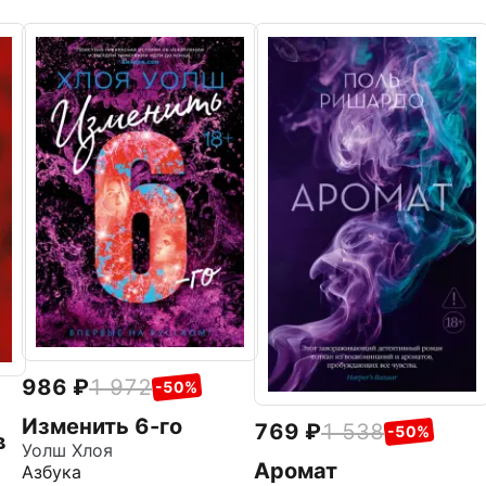
986
1 972
-50%
Изменить 6-го
769
1 538
-50%
в
Уолш Хлоя
Аромат
Азбука