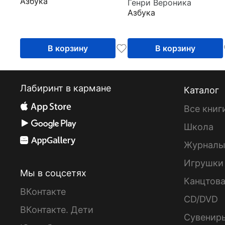
Азбука
Генри Вероника
Азбука
В корзину
В корзину
Лабиринт в кармане
Каталог
Все книг
Школа
Журнал
Игрушки
Мы в соцсетях
Канцтов
ВКонтакте
CD/DVD
ВКонтакте. Дети
Сувенир