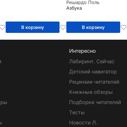
Ришардо Поль
Азбука
В корзину
В корзину
Интересно
и
Лабиринт. Сейчас
Детский навигатор
ы
Рецензии читателей
Книжные обзоры
ары
Подборки читателей
Тесты
ы
Новости Л.