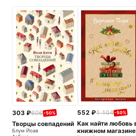
552
1 104
303
606
-50%
-50%
Как найти любовь 
Творцы совпадений
книжном магазине
Блум Йоав