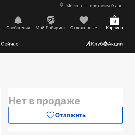
Москва
— доставим 9 авг.
0
Сообщения
Mой Лабиринт
Отложенные
Корзина
 Сейчас
Клуб
Акции
Нет в продаже
Отложить