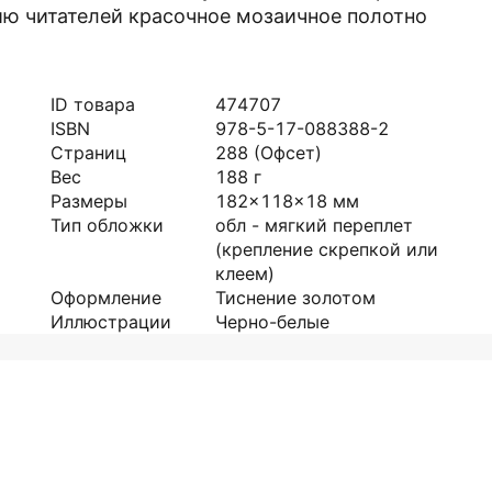
ию читателей красочное мозаичное полотно
ID товара
474707
ISBN
978-5-17-088388-2
Страниц
288
(Офсет)
Вес
188
г
Размеры
182x118x18
мм
Тип обложки
обл - мягкий переплет
(крепление скрепкой или
клеем)
Оформление
Тиснение золотом
Иллюстрации
Черно-белые