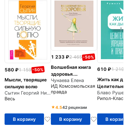
1 233
2 465
-50%
Волшебная книга
610
1 219
580
1 159
-
-50%
здоровья.
Жить как ды
Мысли, творящие
Чунаева Елена
Практическое
ИД Комсомольская
Целительны
сильную волю
руководство и
правда
Блаво Рушел
Сытин Георгий Николаевич
упражнения 
рецепты женского
Рипол-Класс
Весь
практики
здоровья
4.5
42 рецензии
В корзину
В корзину
В корзин