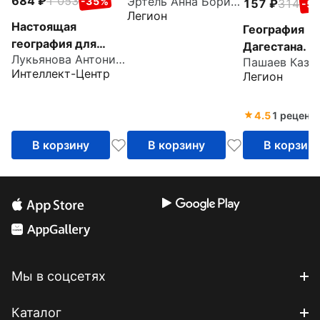
684
1 053
Эртель Анна Борисовна
-35%
справочник
157
314
-5
Легион
Настоящая
География
география для
Дагестана. 8
Лукьянова Антонина Владимировна
мальчиков и
классы. Рабо
Интеллект-Центр
Легион
девочек
тетрадь
4.5
1 реценз
В корзину
В корзину
В корзин
Мы в соцсетях
Каталог