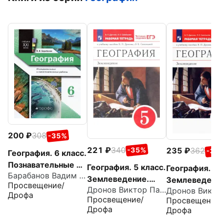
200
308
-35%
221
340
235
362
-35%
-3
География. 6 класс.
Познавательные и
География. 5 класс.
География.
Барабанов Вадим Владимирович
самостоятельные
Землеведение.
Землеведени
Просвещение/
работы
Дронов Виктор Павлович
Рабочая тетрадь к
класс. Рабоч
Дрофа
Просвещение/
Просвещение
учебнику В. П.
тетрадь с
Дрофа
Дрофа
Дронова. ФГОС
тестовыми