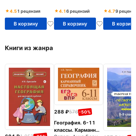
заданиями ЕГ
4.5
1 рецензия
4.1
6 рецензий
4.7
9 реценз
Вертикаль. 
В корзину
В корзину
В корзин
Книги из жанра
288
576
-50%
География. 6-11
классы. Карманный