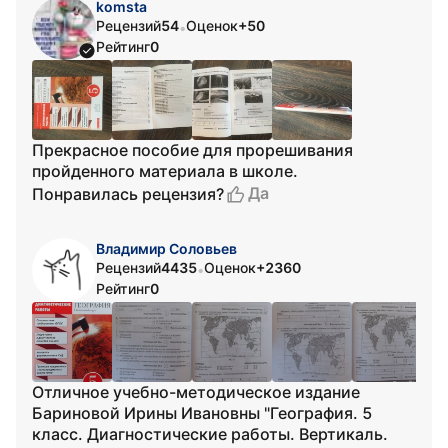
komsta
Рецензий
54
Оценок
+50
•
Рейтинг
0
Прекрасное пособие для прорешивания
пройденного материала в школе.
Да
Понравилась рецензия?
Владимир Соловьев
Рецензий
4435
Оценок
+2360
•
Рейтинг
0
Отличное учебно-методическое издание
Бариновой Ирины Ивановны "География. 5
класс. Диагностические работы. Вертикаль.