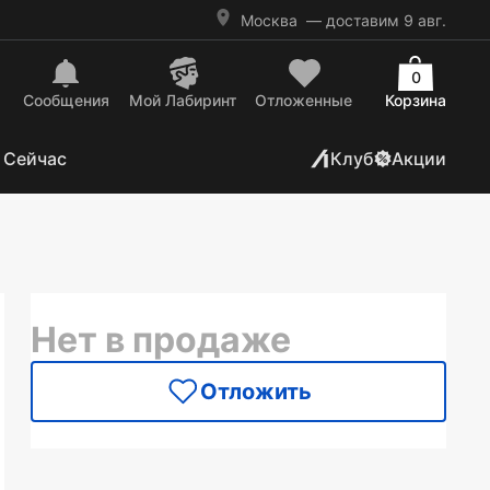
Москва
— доставим 9 авг.
0
Сообщения
Mой Лабиринт
Отложенные
Корзина
 Сейчас
Клуб
Акции
Нет в продаже
Отложить