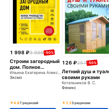
1 998
3 996
-50%
Строим загородный
126
251
-50%
дом. Полное
Летний душ и туал
руководство для
Ильина Екатерина Александровна
своими руками
Эксмо
современного
Котельников В. С.
застройщика
Феникс
4.8
7 рецензий
2.2
3 рецензии