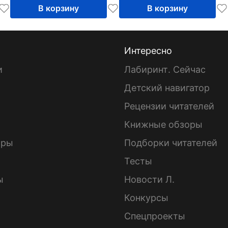
В корзину
В корзину
Интересно
и
Лабиринт. Сейчас
Детский навигатор
ы
Рецензии читателей
Книжные обзоры
ары
Подборки читателей
Тесты
ы
Новости Л.
Конкурсы
Спецпроекты