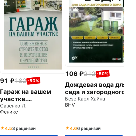
д
Об
Кр
106
212
-50%
91
182
-50%
Дождевая вода для
Гараж на вашем
сада и загородного
участке.
дома
Безе Карл Хайнц
BHV
Современное
Савенко Л.
Феникс
строительство и
внутреннее
обустройство
4.5
3 рецензии
4.6
6 рецензий