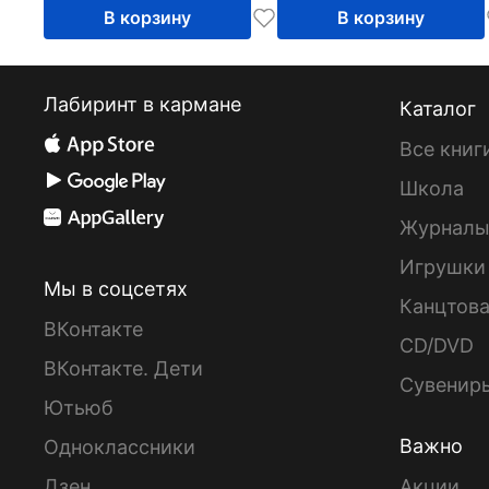
В корзину
В корзину
Лабиринт в кармане
Каталог
Все книг
Школа
Журнал
Игрушки
Мы в соцсетях
Канцтов
ВКонтакте
CD/DVD
ВКонтакте. Дети
Сувенир
Ютьюб
Важно
Одноклассники
Дзен
Акции