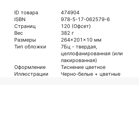
ID товара
474904
ISBN
978-5-17-062579-6
Страниц
120
(Офсет)
Вес
382
г
Размеры
264x201x10
мм
Тип обложки
7Бц - твердая,
целлофанированная (или
лакированная)
Оформление
Тиснение цветное
Иллюстрации
Черно-белые + цветные