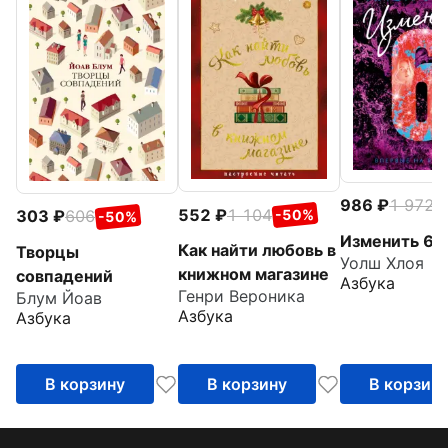
986
1 972
-
552
1 104
303
606
-50%
-50%
Изменить 6-
Как найти любовь в
Творцы
Уолш Хлоя
книжном магазине
совпадений
Азбука
Генри Вероника
Блум Йоав
Азбука
Азбука
В корзину
В корзину
В корзин