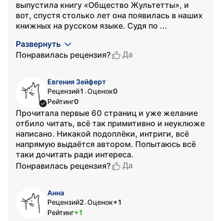
выпустила книгу «Общество Жультетты», и
вот, спустя столько лет она появилась в наших
книжных на русском языке. Судя по ...
Развернуть
Да
Понравилась рецензия?
Евгения Зейферт
Рецензий
1
Оценок
0
•
Рейтинг
0
Прочитала первые 60 страниц и уже желание
отбило читать, всё так примитивно и неуклюже
написано. Никакой подоплёки, интриги, всё
напрямую выдаётся автором. Попытаюсь всё
таки дочитать ради интереса.
Да
Понравилась рецензия?
Анна
Рецензий
2
Оценок
+1
•
Рейтинг
+1