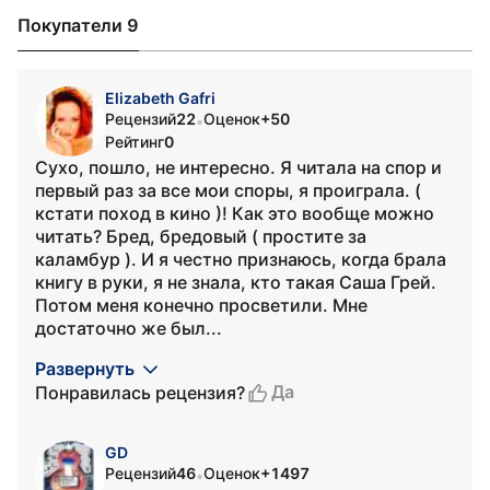
Покупатели 9
Elizabeth Gafri
Рецензий
22
Оценок
+50
•
Рейтинг
0
Сухо, пошло, не интересно. Я читала на спор и
первый раз за все мои споры, я проиграла. (
кстати поход в кино )! Как это вообще можно
читать? Бред, бредовый ( простите за
каламбур ). И я честно признаюсь, когда брала
книгу в руки, я не знала, кто такая Саша Грей.
Потом меня конечно просветили. Мне
достаточно же был...
Развернуть
Да
Понравилась рецензия?
GD
Рецензий
46
Оценок
+1497
•