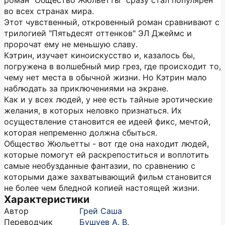
роман "Общество Жюльетты" сразу стал популярен
во всех странах мира.
Этот чувственный, откровенный роман сравнивают с
трилогией "Пятьдесят оттенков" ЭЛ Джеймс и
пророчат ему не меньшую славу.
Кэтрин, изучает киноискусство и, казалось бы,
погружена в волшебный мир грез, где происходит то,
чему нет места в обычной жизни. Но Кэтрин мало
наблюдать за приключениями на экране.
Как и у всех людей, у нее есть тайные эротические
желания, в которых неловко признаться. Их
осуществление становится ее идеей фикс, мечтой,
которая непременно должна сбыться.
Общество Жюльетты - вот где она находит людей,
которые помогут ей раскрепоститься и воплотить
самые необузданные фантазии, по сравнению с
которыми даже захватывающий фильм становится
не более чем бледной копией настоящей жизни.
Характеристики
Автор
Грей Саша
Переводчик
Бушуев А. В.