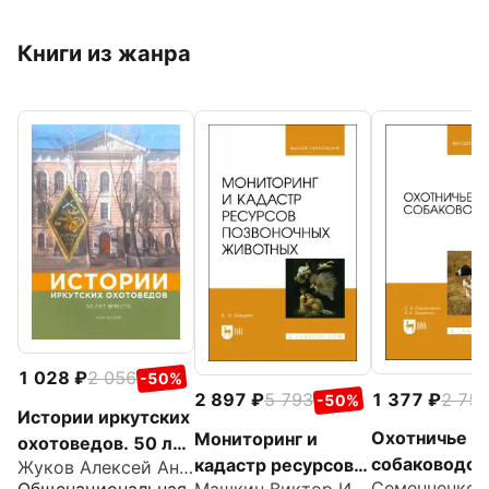
Книги из жанра
1 028
2 056
-50%
1 377
2 75
2 897
5 793
-50%
Истории иркутских
Охотничье
Мониторинг и
охотоведов. 50 лет
собаководст
кадастр ресурсов
Жуков Алексей Анатольевич
вместе. Том 3
Общенациональная
Машкин Виктор Иванович