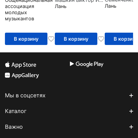
Учебник для 
позвоночных
Лань
ассоциация
Лань
животных. Учебное
молодых
пособие
музыкантов
В корзину
В корзину
В корзин
Мы в соцсетях
Каталог
Важно