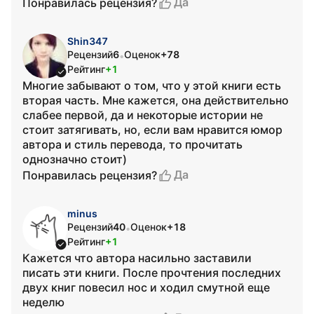
Да
Понравилась рецензия?
Shin347
Рецензий
6
Оценок
+78
•
Рейтинг
+1
Многие забывают о том, что у этой книги есть
вторая часть. Мне кажется, она действительно
слабее первой, да и некоторые истории не
стоит затягивать, но, если вам нравится юмор
автора и стиль перевода, то прочитать
однозначно стоит)
Да
Понравилась рецензия?
minus
Рецензий
40
Оценок
+18
•
Рейтинг
+1
Кажется что автора насильно заставили
писать эти книги. После прочтения последних
двух книг повесил нос и ходил смутной еще
неделю