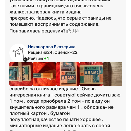
газетными страницами,что очень-очень
жалко,т.к.первая книга издана
прекрасно.Надеюсь,что серые страницы не
помешают воспринимать содержание.
Да
Понравилась рецензия?
Никанорова Екатерина
Рецензий
24
Оценок
+22
•
Рейтинг
+1
спасибо за отличное издание . Очень
интересная книга - советую! сейчас дочитываю
1 том . когда приобрела 2 том - по виду он
внушительного размера чем 1 . обложка- не
плотный картон . бумагой
полуплотная,качество печати хорошее .
миниатюрные издание легко брать с собой.