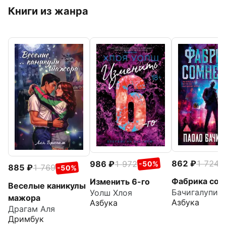
Книги из жанра
862
1 724
986
1 972
-
-50%
885
1 769
-50%
Фабрика сом
Изменить 6-го
Веселые каникулы
Бачигалупи 
Уолш Хлоя
мажора
Азбука
Азбука
Драгам Аля
Дримбук