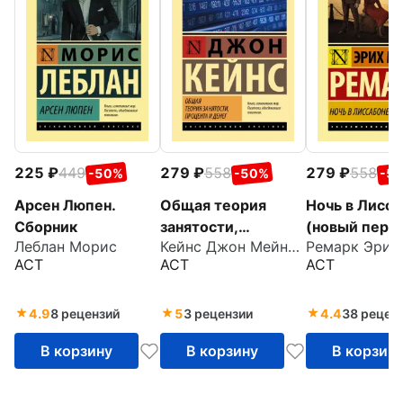
225
449
279
558
279
558
-50%
-50%
-5
Арсен Люпен.
Общая теория
Ночь в Лисс
Сборник
занятости,
(новый пере
Леблан Морис
Кейнс Джон Мейнард
Ремарк Эрих
процента и денег
АСТ
АСТ
АСТ
4.9
8 рецензий
5
3 рецензии
4.4
38 рецен
В корзину
В корзину
В корзин