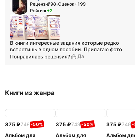
Рецензий
98
Оценок
+199
•
Рейтинг
+2
В книги интересные задания которые редко
встретишь в одном пособии. Прилагаю фото
Да
Понравилась рецензия?
Книги из жанра
375
749
375
749
375
749
-50%
-50%
-5
Альбом для
Альбом для
Альбом для