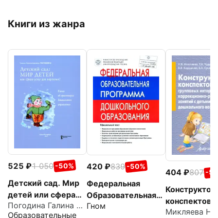
Книги из жанра
525
1 050
420
839
-50%
-50%
404
807
-5
Детский сад. Мир
Федеральная
Конструктор
детей или сфера
Образовательная
конспектов
Погодина Галина Александровна
Гном
услуг для
Программа
интерактивн
Образовательные