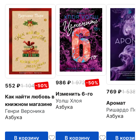
986
1 972
-50%
552
1 104
-50%
769
1 538
-
Изменить 6-го
Как найти любовь в
Уолш Хлоя
Аромат
книжном магазине
Азбука
Ришардо Пол
Генри Вероника
Азбука
Азбука
В корзину
В корзину
В корзин