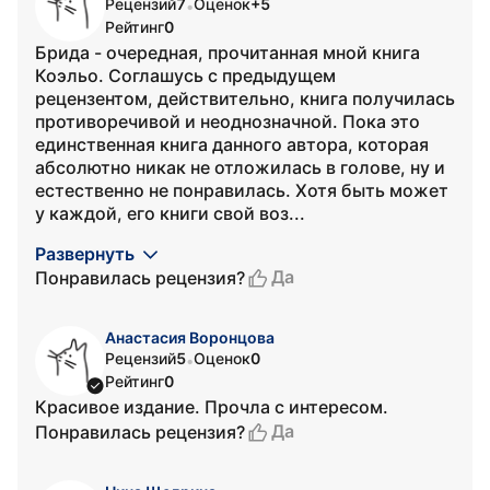
Рецензий
7
Оценок
+5
•
Рейтинг
0
Брида - очередная, прочитанная мной книга
Коэльо. Соглашусь с предыдущем
рецензентом, действительно, книга получилась
противоречивой и неоднозначной. Пока это
единственная книга данного автора, которая
абсолютно никак не отложилась в голове, ну и
естественно не понравилась. Хотя быть может
у каждой, его книги свой воз...
Развернуть
Да
Понравилась рецензия?
Анастасия Воронцова
Рецензий
5
Оценок
0
•
Рейтинг
0
Красивое издание. Прочла с интересом.
Да
Понравилась рецензия?