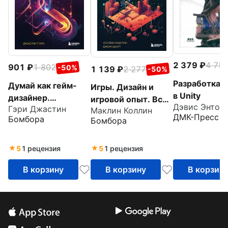
2 379
4 75
901
1 802
-50%
1 139
2 277
-50%
Разработка 
Думай как гейм-
Игры. Дизайн и
в Unity
дизайнер.
игровой опыт. Все
Дэвис Энтон
Гэри Джастин
Творческое
Маклин Коллин
об итеративной
ДМК-Пресс
Бомбора
Бомбора
мышление и
разработке игр
эффективное
управление
5
1 рецензия
5
1 рецензия
игровым проектом
В корзину
В корзину
В корзин